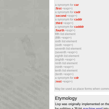
a synonym for
car
(
first
<expr>)
a synonym for
cadr
(
second
<expr>)
a synonym for
caddr
(
third
<expr>)
a synonym for
cadddr
(
fourth
<expr>)
fifth list element
(fifth <expr>)
sixth list element
(sixth <expr>)
seventh list element
(seventh <expr>)
eighth list element
(eighth <expr>)
ninth list element
(ninth <expr>)
tenth list element
(tenth <expr>)
a synonym for
cdr
(
rest
<expr>)
May be used as place forms when common
Etymology
Lisp was originally implemented on th
for splitting a 36-bit
machine word
into