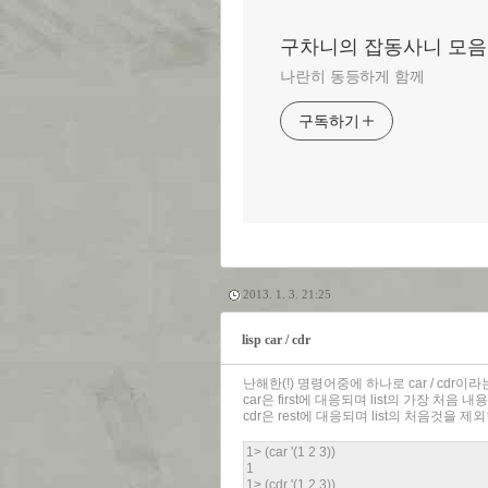
구차니의 잡동사니 모음
나란히 동등하게 함께
구독하기
2013. 1. 3. 21:25
lisp car / cdr
난해한(!) 명령어중에 하나로 car / cdr이라
car은 first에 대응되며 list의 가장 처음
cdr은 rest에 대응되며 list의 처음것을 
1> (car '(1 2 3))
1
1> (cdr '(1 2 3))