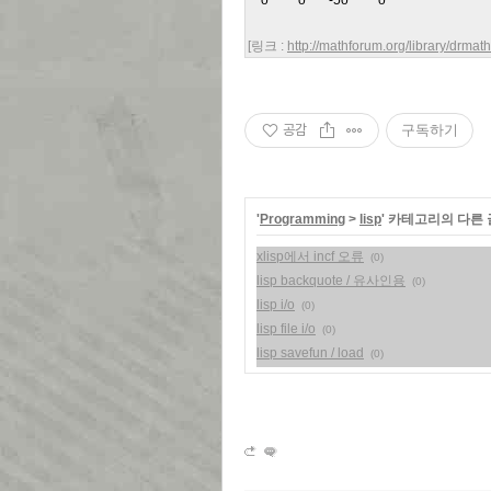
    o         o       -5o         o
[링크 :
http://mathforum.org/library/drmat
공감
구독하기
'
Programming
>
lisp
' 카테고리의 다른 
xlisp에서 incf 오류
(0)
lisp backquote / 유사인용
(0)
lisp i/o
(0)
lisp file i/o
(0)
lisp savefun / load
(0)