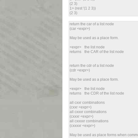
(2 3)
1> (rest '(1 2 3))
(2 3)
return the car of a list node
(car <expr>)
May be used as a place form.
<expr>
the list node
returns
the CAR of the list node
return the cdr of a list node
(cdr <expr>)
May be used as a place form.
<expr>
the list node
returns
the CDR of the list node
all cxxr combinations
(cxxr <expr>)
all cxxxr combinations
(cxxxr <expr>)
all cxxxxr combinations
(cxxxxr <expr>)
May be used as place forms when commo