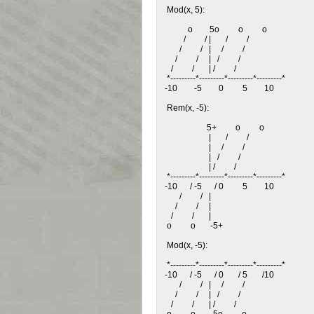
    Mod(x, 5):

              o        5o         o         o

            /         / |       /         /

          /         /   |     /         /

        /         /     |   /         /

      /         /       | /         /

    *---------*---------*---------*---------*

   -10        -5        0         5        10

    Rem(x, -5):

                       5+         o         o

                        |       /         /

                        |     /         /

                        |   /         /

                        | /         /

    *---------*---------*---------*---------*

   -10      / -5      / 0         5        10

          /         /   |

        /         /     |

      /         /       |

    o         o       -5+

    Mod(x, -5):

    *---------*---------*---------*---------*

   -10      / -5      / 0       / 5       /10

          /         /   |     /         /

        /         /     |   /         /

      /         /       | /         /
