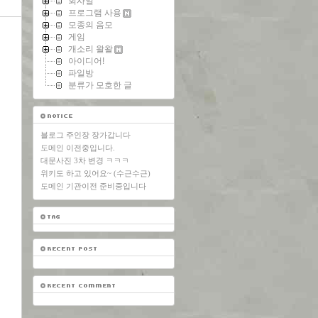
회사일
프로그램 사용
모종의 음모
게임
개소리 왈왈
아이디어!
파일방
분류가 모호한 글
블로그 주인장 장가갑니다
도메인 이전중입니다.
대문사진 3차 변경 ㅋㅋㅋ
위키도 하고 있어요~ (수근수근)
도메인 기관이전 준비중입니다