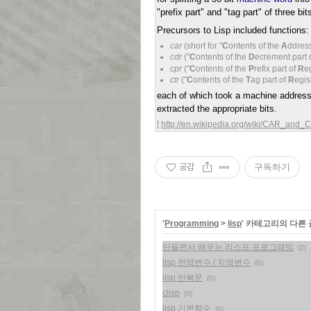
"prefix part" and "tag part" of three bi
Precursors to Lisp included functions:
car
(short for "
C
ontents of the
A
ddress
cdr
("
C
ontents of the
D
ecrement part 
cpr
("
C
ontents of the
P
refix part of
R
e
ctr
("
C
ontents of the
T
ag part of
R
egis
each of which took a machine address
extracted the appropriate bits.
[
http://en.wikipedia.org/wiki/CAR_and
공감
구독하기
'
Programming
>
lisp
' 카테고리의 다른 
만들면서 배우는 리스프 프로그래밍
(2)
lisp 전역변수 / 지역변수
(0)
lisp 반복문
(0)
clisp
(0)
lisp 기본함수
(0)