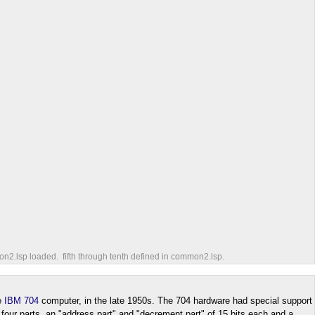
2.lsp loaded. fifth through tenth defined in common2.lsp.
e
IBM 704
computer, in the late 1950s. The 704 hardware had special support
 four parts, an "address part" and "decrement part" of 15 bits each and a