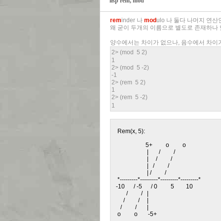
lisp rem, mod
rem
inder 나
mod
ulo 나 둘다 나머지 연
왜 굳이 두개의 이름으로 별도로 존재하나
양수에서는 차이가 없으나, 음수에서 차이
2> (mod 5 2)
1
2> (mod 5 -2)
-1
2> (rem 5 2)
1
2> (rem 5 -2)
1
    Rem(x, 5):

                       5+         o         o

                        |       /         /

                        |     /         /

                        |   /         /

                        | /         /

    *---------*---------*---------*---------*

   -10      / -5      / 0         5        10

          /         /   |

        /         /     |

      /         /       |

    o         o       -5+
