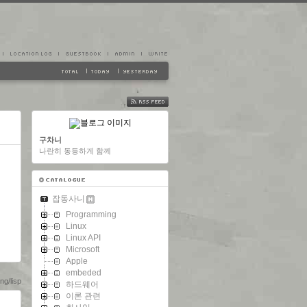
FEED
구차니
나란히 동등하게 함께
잡동사니
Programming
Linux
Linux API
Microsoft
Apple
embeded
g/lisp
하드웨어
이론 관련