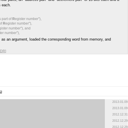
ts each.
 part of
R
egister number"),
of
R
egister number"),
gister number"), and
ter number"),
 as an argument, loaded the corresponding word from memory, and
_CDR
]
글
2013.01.09
2013.01.09
2012.12.31
2012.12.29
2012.12.29