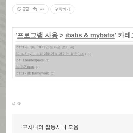
공감
구독하기
'
프로그램 사용
>
ibatis & mybatis
' 카
ibatis 쿼리에 list 타입 인자로 넣기
(0)
ibatis / mybatis 데이터가 비어있는 경우(null)
(0)
ibatis namespace
(2)
ibatis2 map
(0)
ibatis - db framework
(0)
구차니의 잡동사니 모음