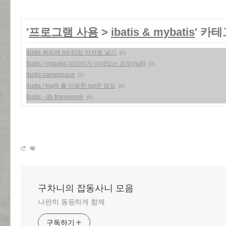
'
프로그램 사용
>
ibatis & mybatis
' 카
ibatis 쿼리에 list 타입 인자로 넣기
(0)
ibatis / mybatis 데이터가 비어있는 경우(null)
(0)
ibatis namespace
(2)
ibatis / log4j 를 이용한 sql문 덤프
(0)
ibatis - db framework
(0)
구차니의 잡동사니 모음
나란히 동등하게 함께
구독하기