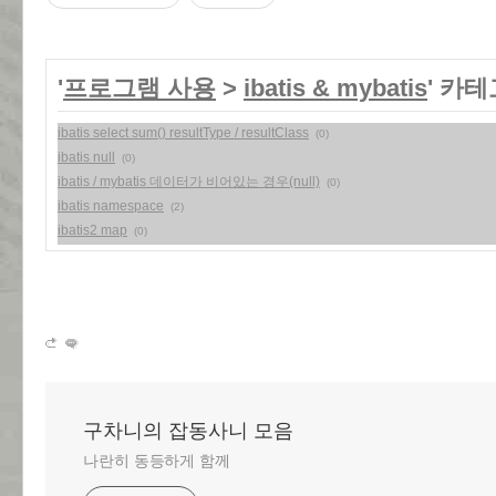
'
프로그램 사용
>
ibatis & mybatis
' 카
ibatis select sum() resultType / resultClass
(0)
ibatis null
(0)
ibatis / mybatis 데이터가 비어있는 경우(null)
(0)
ibatis namespace
(2)
ibatis2 map
(0)
구차니의 잡동사니 모음
나란히 동등하게 함께