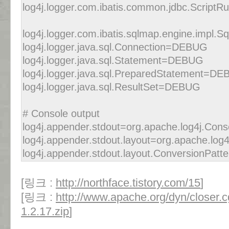
log4j.logger.com.ibatis.common.jdbc.Scrip
log4j.logger.com.ibatis.sqlmap.engine.impl
log4j.logger.java.sql.Connection=DEBUG
log4j.logger.java.sql.Statement=DEBUG
log4j.logger.java.sql.PreparedStatement=D
log4j.logger.java.sql.ResultSet=DEBUG
# Console output
log4j.appender.stdout=org.apache.log4j.Con
log4j.appender.stdout.layout=org.apache.log4
log4j.appender.stdout.layout.ConversionPa
[링크 :
http://northface.tistory.com/15
]
[링크 :
http://www.apache.org/dyn/closer.cg
1.2.17.zip
]