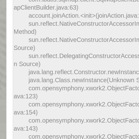
apClientBuilder.java:63)
account.joinAction.<init>(joinAction.java
sun.reflect.NativeConstructorAccessorI
Method)
sun.reflect.NativeConstructorAccessor
Source)
sun.reflect.DelegatingConstructorAcce
n Source)
java.lang.reflect.Constructor.newInsta
java.lang.Class.newInstance(Unknown 
com.opensymphony.xwork2.ObjectFactor
ava:123)
com.opensymphony.xwork2.ObjectFactor
ava:154)
com.opensymphony.xwork2.ObjectFactor
ava:143)
com.opensymphony.xwork2.ObjectFactor