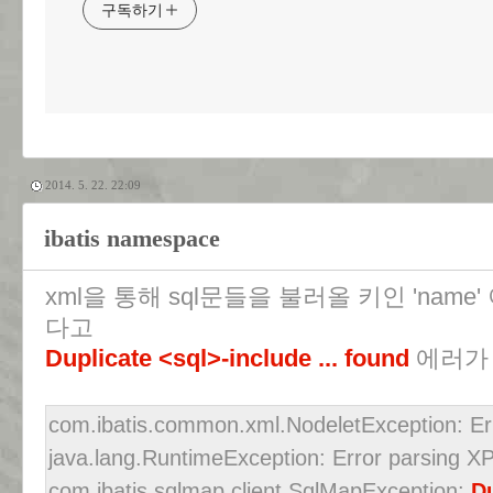
구독하기
2014. 5. 22. 22:09
ibatis namespace
xml을 통해 sql문들을 불러올 키인 'nam
다고
Duplicate <sql>-include ... found
에러가 
com.ibatis.common.xml.NodeletException: E
java.lang.RuntimeException: Error parsing XP
com.ibatis.sqlmap.client.SqlMapException:
Du