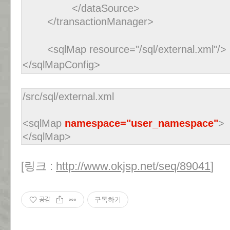
</dataSource>
</transactionManager>
<sqlMap resource="/sql/external.xml"/>
</sqlMapConfig>
/src/sql/external.xml
<sqlMap
namespace="user_namespace"
>
</sqlMap>
[링크 :
http://www.okjsp.net/seq/89041
]
공감
구독하기