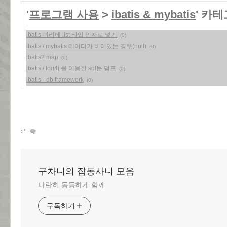
'
프로그램 사용
>
ibatis & mybatis
' 카
ibatis 쿼리에 list 타입 인자로 넣기
(0)
ibatis / mybatis 데이터가 비어있는 경우(null)
(0)
ibatis2 map
(0)
ibatis / log4j 를 이용한 sql문 덤프
(0)
ibatis - db framework
(0)
구차니의 잡동사니 모음
나란히 동등하게 함께
구독하기