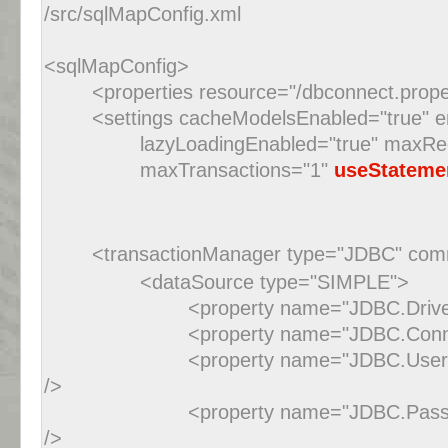
/src/sqlMapConfig.xml
<sqlMapConfig>
<properties resource="/dbconnect.proper
<settings cacheModelsEnabled="true" 
lazyLoadingEnabled="true" maxRe
maxTransactions="1"
useStateme
<transactionManager type="JDBC" comm
<dataSource type="SIMPLE">
<property name="JDBC.Driver
<property name="JDBC.Conne
<property name="JDBC.User
/>
<property name="JDBC.Pass
/>