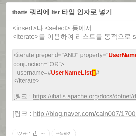
ibatis 쿼리에 list 타입 인자로 넣기
<insert>나 <select> 등에서
<iterate>를 이용하여 리스트를 동적으로 s
<iterate prepend="AND" property="
UserName
conjunction="OR">
username=#
UserNameList
[]
#
</iterate>
[링크 :
https://ibatis.apache.org/docs/dotne
[링크 :
http://blog.naver.com/cain007/170
공감
구독하기