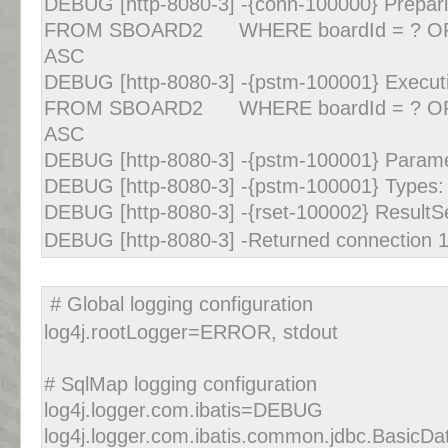
DEBUG [http-8080-3] -{conn-100000} Prep
FROM SBOARD2 WHERE boardId = ? ORDE
ASC
DEBUG [http-8080-3] -{pstm-100001} Exe
FROM SBOARD2 WHERE boardId = ? ORDE
ASC
DEBUG [http-8080-3] -{pstm-100001} Paramet
DEBUG [http-8080-3] -{pstm-100001} Types: [
DEBUG [http-8080-3] -{rset-100002} ResultS
DEBUG [http-8080-3] -Returned connection 1
# Global logging configuration
log4j.rootLogger=ERROR, stdout
# SqlMap logging configuration
log4j.logger.com.ibatis=DEBUG
log4j.logger.com.ibatis.common.jdbc.Basi