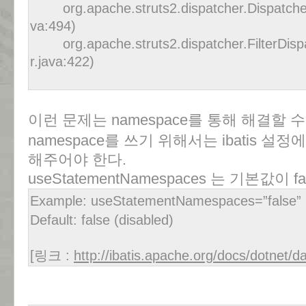
org.apache.struts2.dispatcher.Dispatche
va:494)
org.apache.struts2.dispatcher.FilterDisp
r.java:422)
이런 문제는 namespace를 통해 해결할 
namespace를 쓰기 위해서는 ibatis 
해주어야 한다.
useStatementNamespaces 는 기본값이 f
Example: useStatementNamespaces=”false”
Default: false (disabled)
[링크 :
http://ibatis.apache.org/docs/dotnet