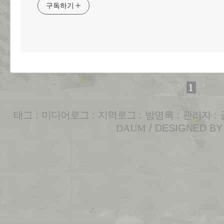
구독하기
1
태그
:
미디어로그
:
지역로그
:
방명록
:
관리자
:
DAUM
/ DESIGNED B