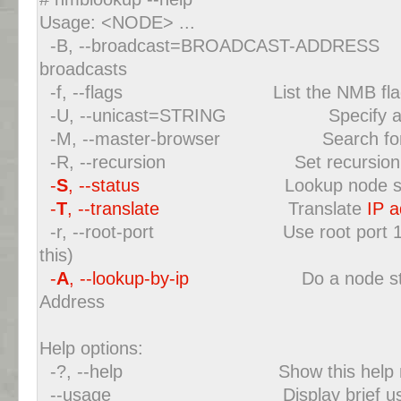
Usage: <NODE> ...
-B, --broadcast=BROADCAST-ADDRESS Spe
broadcasts
-f, --flags List the NMB flags 
-U, --unicast=STRING Specify addres
-M, --master-browser Search for a
-R, --recursion Set recursion des
-
S
, --status
Lookup node status
-
T
, --translate
Translate
IP 
-r, --root-port Use root port 137 (W
this)
-
A
, --lookup-by-ip
Do a node status 
Address
Help options:
-?, --help Show this help m
--usage Display brief usag