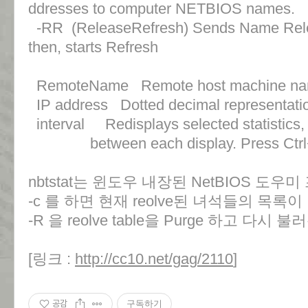
ddresses to computer NETBIOS names.
-RR (ReleaseRefresh) Sends Name Rele
then, starts Refresh
RemoteName Remote host machine na
IP address Dotted decimal representation
interval Redisplays selected statistics,
between each display. Press Ctrl+C 
nbtstat는 윈도우 내장된 NetBIOS 도
-c 를 하면 현재 reolve된 녀석들의 목록
-R 을 reolve table을 Purge 하고 다시 불
[링크 :
http://cc10.net/gag/2110
]
공감
구독하기