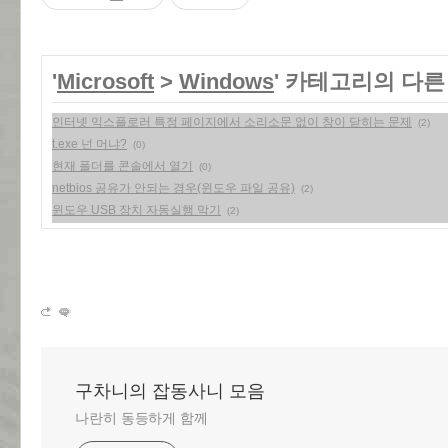
'
Microsoft
>
Windows
' 카테고리의 다른
인터넷 익스플로러 특정 페이지에서 소리소문 없이 창이 닫히는 문제
(2)
t.exe 넌 머냐?
(0)
현재 폴더를 콘솔에서 열기
(0)
netbios 공유가 안되는 경우(윈도우 파일 공유)
(2)
윈도우 USB 장치 자동실행 막기
(2)
구차니의 잡동사니 모음
나란히 동등하게 함께