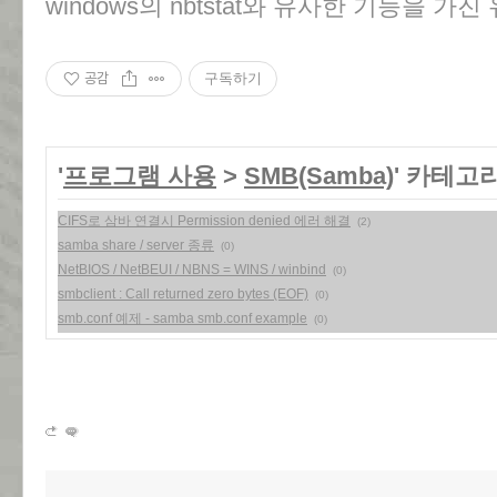
windows의 nbtstat와 유사한 기능을 
공감
구독하기
'
프로그램 사용
>
SMB(Samba)
' 카테고
CIFS로 삼바 연결시 Permission denied 에러 해결
(2)
samba share / server 종류
(0)
NetBIOS / NetBEUI / NBNS = WINS / winbind
(0)
smbclient : Call returned zero bytes (EOF)
(0)
smb.conf 예제 - samba smb.conf example
(0)