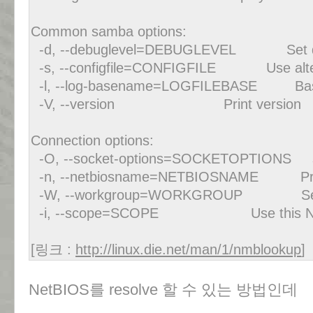
Common samba options:
-d, --debuglevel=DEBUGLEVEL Set de
-s, --configfile=CONFIGFILE Use alterna
-l, --log-basename=LOGFILEBASE Base n
-V, --version Print version
Connection options:
-O, --socket-options=SOCKETOPTIONS soc
-n, --netbiosname=NETBIOSNAME Prim
-W, --workgroup=WORKGROUP Set th
-i, --scope=SCOPE Use this Netb
[링크 :
http://linux.die.net/man/1/nmblookup
]
NetBIOS를 resolve 할 수 있는 방법인데