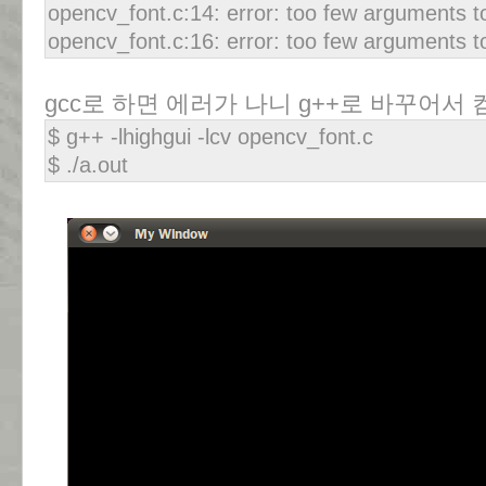
opencv_font.c:14: error: too few arguments to
opencv_font.c:16: error: too few arguments to
gcc로 하면 에러가 나니 g++로 바꾸어서
$ g++ -lhighgui -lcv opencv_font.c
$ ./a.out