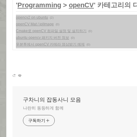
'
Programming
>
openCV
' 카테고리의 
opencv2 on ubuntu
(2)
openCV Mat / iplImage
(0)
Cmake로 openCV 컴파일 설정 및 설치하기
(0)
ubuntu opencv 패키지 버전 정보
(0)
우분투에서 openCV 카메라 영상받기 예제
(0)
구차니의 잡동사니 모음
나란히 동등하게 함께
구독하기