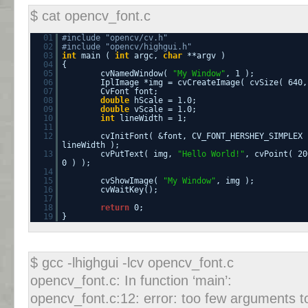
$ cat opencv_font.c
01
#include "opencv/cv.h"
02
#include "opencv/highgui.h"
03
int
main (
int
argc,
char
**argv )
04
{
05
cvNamedWindow(
"My Window"
, 1 );
06
IplImage *img = cvCreateImage( cvSize( 640,
07
CvFont font;
08
double
hScale = 1.0;
09
double
vScale = 1.0;
10
int
lineWidth = 1;
11
12
cvInitFont( &font, CV_FONT_HERSHEY_SIMPLEX 
lineWidth );
13
cvPutText( img,
"Hello World!"
, cvPoint( 20
0 ) );
14
15
cvShowImage(
"My Window"
, img );
16
cvWaitKey();
17
18
return
0;
19
}
$ gcc -lhighgui -lcv opencv_font.c
opencv_font.c: In function ‘main’:
opencv_font.c:12: error: too few arguments to 