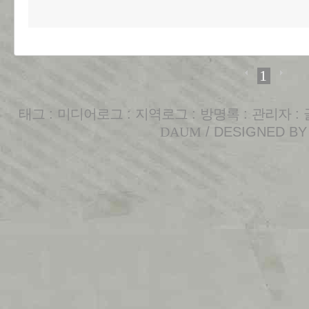
1
태그
:
미디어로그
:
지역로그
:
방명록
:
관리자
:
DAUM
/ DESIGNED B