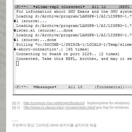
[링크 :
http://common-lisp.net/project/lispbox/
] lispbox(slime for windows)
[링크 :
http://www.cs.utexas.edu/~novak/gclwin.html
] gnu lisp for windows
-----
우분투야 항상 그러하듯 slime 패키지를 설치하면 해결