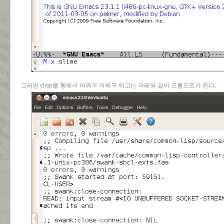
그러면 clisp를 통해서 어쩌구 저쩌구 하고는 아래와 같이 프롬프트가 뜬다.