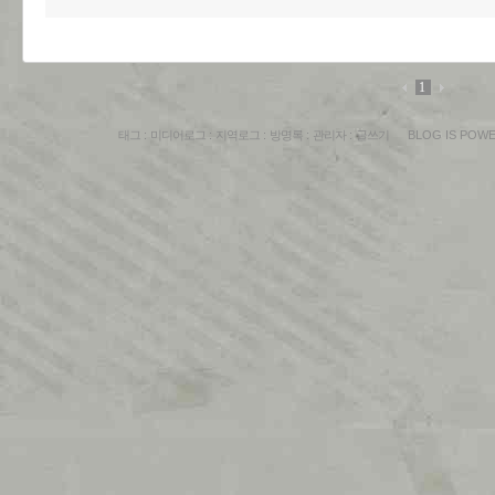
1
태그
:
미디어로그
:
지역로그
:
방명록
:
관리자
:
글쓰기
BLOG IS POW