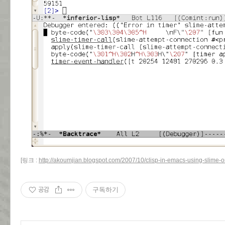
[링크 :
http://akoumjian.blogspot.com/2007/10/clisp-in-emacs-using-slime-
공감
구독하기