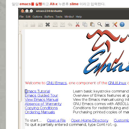
일단
emacs를 실행
하고
Alt-x
누른후
slime
이라고 입력한다.