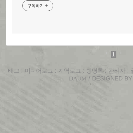
구독하기
1
태그
:
미디어로그
:
지역로그
:
방명록
:
관리자
:
DAUM
/ DESIGNED B