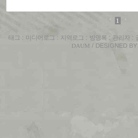
1
태그
:
미디어로그
:
지역로그
:
방명록
:
관리자
:
DAUM
/ DESIGNED B