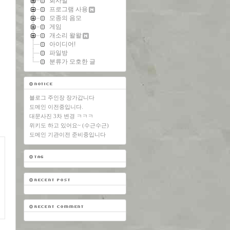
회사일
프로그램 사용
모종의 음모
게임
개소리 왈왈
아이디어!
파일방
분류가 모호한 글
블로그 주인장 장가갑니다
도메인 이전중입니다.
대문사진 3차 변경 ㅋㅋㅋ
위키도 하고 있어요~ (수근수근)
도메인 기관이전 준비중입니다