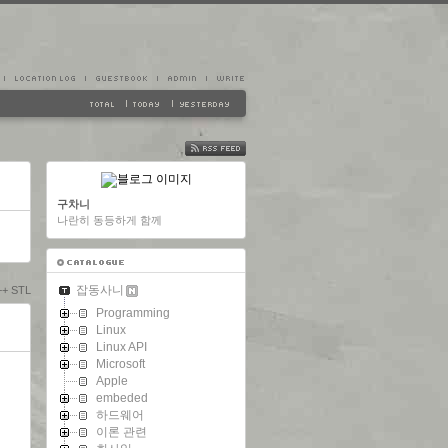
FEED
구차니
나란히 동등하게 함께
잡동사니
++ STL
Programming
Linux
Linux API
Microsoft
Apple
embeded
하드웨어
이론 관련