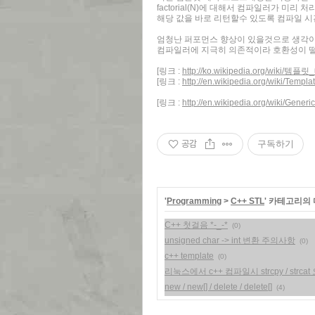
factorial(N)에 대해서 컴파일러가 미리 
해당 값을 바로 리턴할수 있도록 컴파일 시
엄청난 퍼포먼스 향상이 있을것으로 생각이 
컴파일러에 지극히 의존적이라 호환성이 떨어
[링크 :
http://ko.wikipedia.org/wik
[링크 :
http://en.wikipedia.org/wiki/Temp
[링크 :
http://en.wikipedia.org/wiki/Gene
공감
구독하기
'
Programming
>
C++ STL
' 카테고리의 
C++ 첫걸음 *-_-*
(0)
unsigned char -> int 변환 주의사항
(0)
c++ template
(0)
리눅스에서 c++ 컴파일시 strcpy / strcat
new / new[] / delete / delete[]
(4)