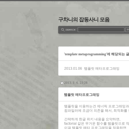
구차니의 잡동사니 모음
estbook
Admin
Write
'template metaprogramming'에 해당되는 
2013.01.06
템플릿 메타프로그래밍
2013. 1. 6. 23:28
템플릿 메타프로그래밍
템플릿을 이용하는건 제너릭 프로그래밍과
컴파일러에 조금더 의존을 해서, 최적화를
간략하게 한글 위키 내용을 요약하면,
factorial 같은 무거운 함수를 템플릿으로
이걸 템플릿 메타 프로그래밍을 적용하면