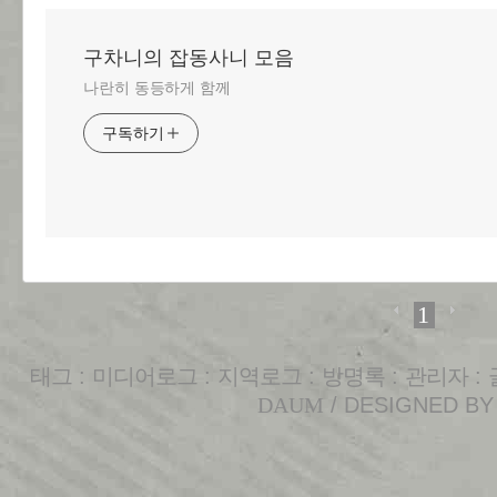
구차니의 잡동사니 모음
나란히 동등하게 함께
구독하기
1
태그
:
미디어로그
:
지역로그
:
방명록
:
관리자
:
DAUM
/ DESIGNED B