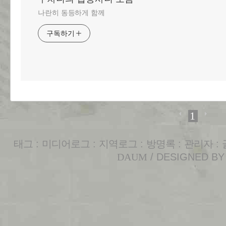
나란히 동등하게 함께
구독하기
1
태그
:
미디어로그
:
지역로그
:
방명록
:
관리자
:
DAUM
/ DESIGNED B