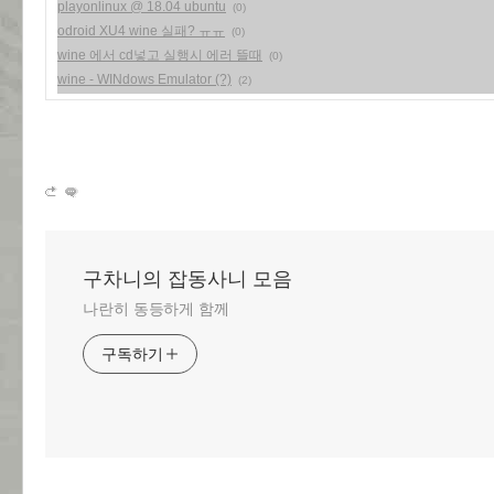
playonlinux @ 18.04 ubuntu
(0)
odroid XU4 wine 실패? ㅠㅠ
(0)
wine 에서 cd넣고 실행시 에러 뜰때
(0)
wine - WINdows Emulator (?)
(2)
구차니의 잡동사니 모음
나란히 동등하게 함께
구독하기