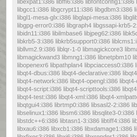
libexpat1:i386 libffi6:i386 libfontconfig1:i386 
libgcc1:i386 libgcrypt11:i386 libgdbm3:i386 l
libgl1-mesa-glx:i386 libglapi-mesa:i386 libgli
libgpg-error0:i386 libgraph4 libgssapi-krb5-2:
libidn11:i386 libilmbase6 libjpeg62:i386 libk5c
libkrb5-3:i386 libkrb5support0:i386 liblcms1:i
libllvm2.9:i386 liblqr-1-0 libmagickcore3 lib
libmagickwand3 libmng1:i386 libnetpbm10 lib
libopenexr6 libpathplan4 libpciaccess0:i386 l
libqt4-dbus:i386 libqt4-declarative:i386 libqt
libqt4-network:i386 libqt4-opengl:i386 libqt4
libqt4-script:i386 libqt4-scripttools:i386 libqt
libqt4-test:i386 libqt4-xml:i386 libqt4-xmlpatt
libqtgui4:i386 librtmp0:i386 libsasl2-2:i386 l
libselinux1:i386 libsm6:i386 libsqlite3-0:i386 
libstdc++6:i386 libtasn1-3:i386 libtiff4:i386 l
libxau6:i386 libxcb1:i386 libxdamage1:i386 l
libxfixes3:i386 libxi6:i386 libxrender1:i386 lib