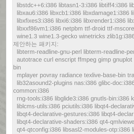
libstdc++6:i386 libtasn1-3:i386 libtiff4:i386 l
libxau6:i386 libxcb1:i386 libxdamage1:i386 l
libxfixes3:i386 libxi6:i386 libxrender1:i386 lib
libxxf86vm1:i386 netpbm ttf-droid ttf-mscoref
wine1.3 wine1.3-gecko winetricks zlib1g:i38
제안하는 패키지:
libterm-readline-gnu-perl libterm-readline-p
autotrace curl enscript ffmpeg gimp gnuplot
bin
mplayer povray radiance texlive-base-bin tra
lib32asound2-plugins nas:i386 glibc-doc:i386
common:i386
rng-tools:i386 libglide3:i386 gnutls-bin:i386 
liblcms-utils:i386 pciutils:i386 libqt4-declarat
libqt4-declarative-gestures:i386 libqt4-declar
libqt4-declarative-shaders:i386 qt4-qmlviewer
qt4-qtconfig:i386 libsasl2-modules-otp:i386 