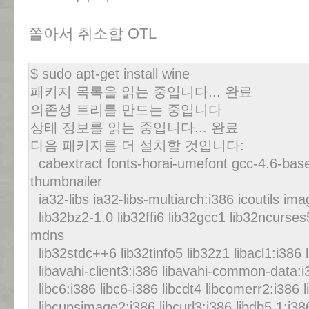
쫄아서 취소함 OTL
$ sudo apt-get install wine
패키지 목록을 읽는 중입니다... 완료
의존성 트리를 만드는 중입니다
상태 정보를 읽는 중입니다... 완료
다음 패키지를 더 설치할 것입니다:
cabextract fonts-horai-umefont gcc-4.6-bas
thumbnailer
ia32-libs ia32-libs-multiarch:i386 icoutils i
lib32bz2-1.0 lib32ffi6 lib32gcc1 lib32ncurse
mdns
lib32stdc++6 lib32tinfo5 lib32z1 libacl1:i386 l
libavahi-client3:i386 libavahi-common-data:
libc6:i386 libc6-i386 libcdt4 libcomerr2:i386 
libcupsimage2:i386 libcurl3:i386 libdb5.1:i38