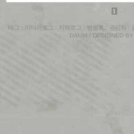
1
태그
:
미디어로그
:
지역로그
:
방명록
:
관리자
:
DAUM
/ DESIGNED B