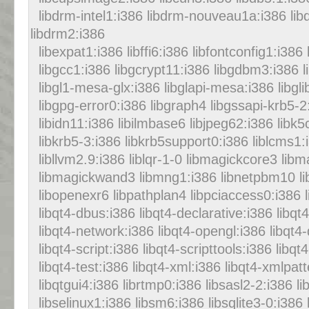
libdrm-intel1:i386 libdrm-nouveau1a:i386 li
libdrm2:i386
libexpat1:i386 libffi6:i386 libfontconfig1:i386 
libgcc1:i386 libgcrypt11:i386 libgdbm3:i386 l
libgl1-mesa-glx:i386 libglapi-mesa:i386 libgli
libgpg-error0:i386 libgraph4 libgssapi-krb5-2:
libidn11:i386 libilmbase6 libjpeg62:i386 libk5c
libkrb5-3:i386 libkrb5support0:i386 liblcms1:i
libllvm2.9:i386 liblqr-1-0 libmagickcore3 lib
libmagickwand3 libmng1:i386 libnetpbm10 lib
libopenexr6 libpathplan4 libpciaccess0:i386 l
libqt4-dbus:i386 libqt4-declarative:i386 libqt
libqt4-network:i386 libqt4-opengl:i386 libqt4
libqt4-script:i386 libqt4-scripttools:i386 libqt
libqt4-test:i386 libqt4-xml:i386 libqt4-xmlpatt
libqtgui4:i386 librtmp0:i386 libsasl2-2:i386 l
libselinux1:i386 libsm6:i386 libsqlite3-0:i386 