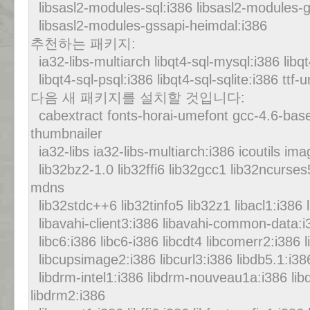
libsasl2-modules-sql:i386 libsasl2-modules-g
libsasl2-modules-gssapi-heimdal:i386
추천하는 패키지:
ia32-libs-multiarch libqt4-sql-mysql:i386 libq
libqt4-sql-psql:i386 libqt4-sql-sqlite:i386 ttf-
다음 새 패키지를 설치할 것입니다:
cabextract fonts-horai-umefont gcc-4.6-bas
thumbnailer
ia32-libs ia32-libs-multiarch:i386 icoutils i
lib32bz2-1.0 lib32ffi6 lib32gcc1 lib32ncurse
mdns
lib32stdc++6 lib32tinfo5 lib32z1 libacl1:i386 l
libavahi-client3:i386 libavahi-common-data:
libc6:i386 libc6-i386 libcdt4 libcomerr2:i386 
libcupsimage2:i386 libcurl3:i386 libdb5.1:i38
libdrm-intel1:i386 libdrm-nouveau1a:i386 li
libdrm2:i386