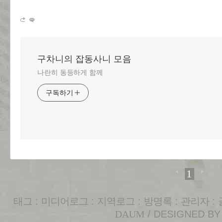
구차니의 잡동사니 모음
나란히 동등하게 함께
구독하기
1
태그
:
미디어로그
:
지역로그
:
방명록
:
관리자
:
DAUM
/ DESIGNED B