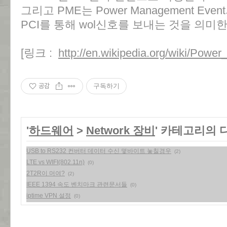
그리고 PME는 Power Management Eve
PCI를 통해 wol신호를 보내는 것을 의미
[링크 :
http://en.wikipedia.org/wiki/Pow
공감
구독하기
'
하드웨어
>
Network 장비
' 카테고리의 
USB to RS232 컨버터 데이터 수신 몇바이트 놓칠경우
(2)
LTE vs WIFI(802.11n)
(0)
2T2R이 머여?
(2)
IEEE 1394 속도 벤치마크 관련문서들
(0)
iptime VPN 설정
(0)