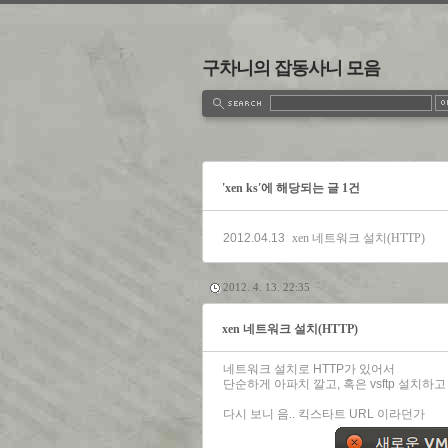
구차니의 잡동사니 모음
estbook
Admin
Write
'xen ks'에 해당되는 글 1건
2012.04.13
xen 네트워크 설치(HTTP)
2012. 4. 13. 22:35
xen 네트워크 설치(HTTP)
네트워크 설치로 HTTP가 있어서
단순하게 아파치 깔고, 혹은 vsftp 설치하
다시 보니 음.. 킥스타트 URL 이라던가