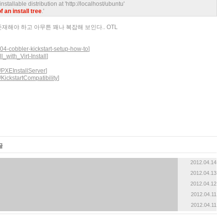
lable distribution at 'http://localhost/ubuntu'
f an install tree
.'
 존재해야 하고 아무튼 꽤나 복잡해 보인다.. OTL
0-04-cobbler-kickstart-setup-how-to
]
l_with_Virt-Install
]
/PXEInstallServer
]
KickstartCompatibility
]
글
2012.04.14
2012.04.13
2012.04.12
2012.04.11
2012.04.11