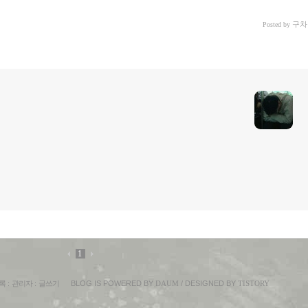
구차
Posted by
1
록
:
관리자
:
글쓰기
BLOG IS POWERED BY
DAUM
/ DESIGNED BY
TISTORY