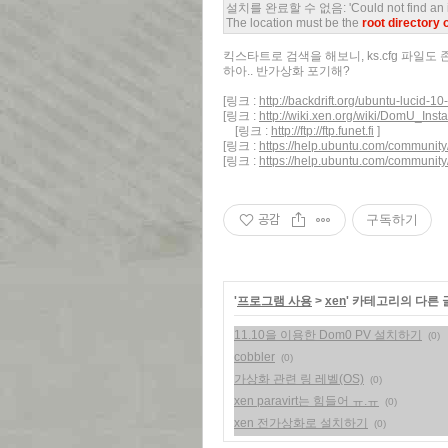
설치를 완료할 수 없음: 'Could not find an instal
The location must be the
root directory o
킥스타트로 검색을 해보니, ks.cfg 파일도
하아.. 반가상화 포기해?
[링크 :
http://backdrift.org/ubuntu-lucid-1
[링크 :
http://wiki.xen.org/wiki/DomU_Instal
[링크 :
http://ftp://ftp.funet.fi
]
[링크 :
https://help.ubuntu.com/community
[링크 :
https://help.ubuntu.com/community/
공감
구독하기
'
프로그램 사용
>
xen
' 카테고리의 다른 
11.10을 이용한 Dom0 PV 설치하기
(0)
cobbler
(0)
가상화 관련 링 레벨(OS)
(0)
xen paravirt는 힘들어 ㅠ.ㅠ
(0)
xen 전가상화로 설치하기
(0)