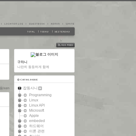
FEED
구차니
나란히 동등하게 함께
잡동사니
/xen
Programming
Linux
Linux API
Microsoft
Apple
embeded
하드웨어
이론 관련