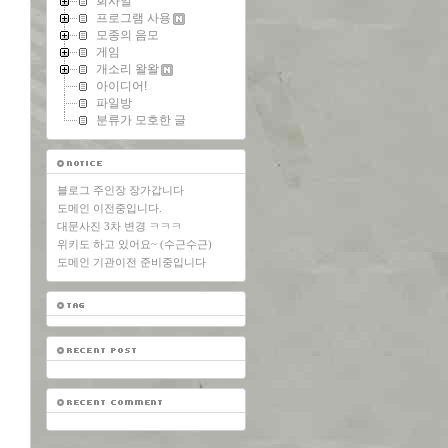
회사일
프로그램 사용
모종의 음모
게임
개소리 왈왈
아이디어!
파일방
분류가 모호한 글
블로그 주인장 장가갑니다
도메인 이전중입니다.
대문사진 3차 변경 ㅋㅋㅋ
위키도 하고 있어요~ (수근수근)
도메인 기관이전 준비중입니다