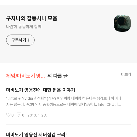
로그 정보
구차니의 잡동사니 모음
나란히 동등하게 함께
구독하기
더보기
게임/마비노기 영웅전
의 다른 글
마비노기 영웅전에 대한 짧은 이야기
글 내용
1. Intel + Nvidia 최적화? (개발) 애인꺼랑 내꺼랑 컴퓨터는 생각보다 차이나
지는 않는다. PC방 역시 종합성능으로는 내꺼에 열세일텐데.. Intel CPU라서
그런지 랙이 덜하다. AMD CPU를 쓰는 내껏만 유독 랙이 심한 느낌이다랄까..
0
0
2010. 1. 28.
2. 마비노기 영웅전 beta (운영) 구글의 beta 정책인가. 솔찍히 너무 자주 서버
점검을 하지만 상대적으로 불평이 적은건 30분 정도의 짧은 점검시간, 그리고
잦은 업데이트로 인한 상대적인 만족감을 주기 때문이다. 아, 그래도 무언가 열
마비노기 영웅전 서버점검 크리!
심히 수정하고 있구나! 라는 안도감이 들기 때문이다. 3. UI / 시스템의 아쉬움