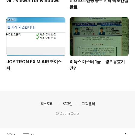
virt-viewer for windows
데스 스트렌딩 중부 지역 국도건설
완료
JOYTRON EX M AIR 조이스
리눅스 마스터 1급... 읭? 유효기
틱
간?
의안내
티스토리
로그인
고객센터
© Daum Corp.