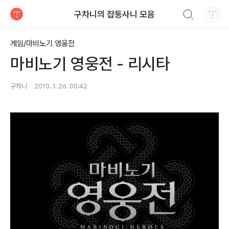
검색하기
구차니의 잡동사니 모음
티스토리
게임/마비노기 영웅전
마비노기 영웅전 - 리시타
구차니
2010. 1. 26. 00:42