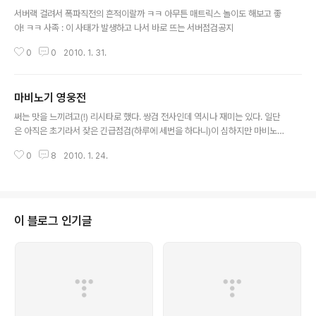
글 내용
(시스템) a. 보스를 잡으면 시네마틱하게 보여주는데 대화창이 화면을 가린다거
서버랙 걸려서 폭파직전의 흔적이랄까 ㅋㅋ 아무튼 매트릭스 놀이도 해보고 좋
나, 각종 상태 메시지가 나오기 때문에(갑옷이 파괴되..
아! ㅋㅋ 사족 : 이 사태가 발생하고 나서 바로 뜨는 서버점검공지
0
0
2010. 1. 31.
마비노기 영웅전
글 내용
써는 맛을 느끼려고(!) 리시타로 했다. 쌍검 전사인데 역시나 재미는 있다. 일단
은 아직은 초기라서 잦은 긴급점검(하루에 세번을 하다니)이 심하지만 마비노기
와 유사하지만 실사 그래픽의 힘을 입어 와우빠인 우리 애인도 마음들어 한다.
0
8
2010. 1. 24.
마비는 마비인지라.. 퍼거스가 출현하시고 대사도 비슷한다. 너.. 이거 뽀개먹었
음 니 머리가 뽀개지는겨 ㄱ-? 알간? 한가지 특이한건 이번에 투입된 '이비' 캐
릭터 아직 키우진 않았고, 생성만 했는데 특이점이 발견되었다. ㅋㅋㅋ 조절가
능한 키와, 가슴크기!!! *-_-*
이 블로그 인기글