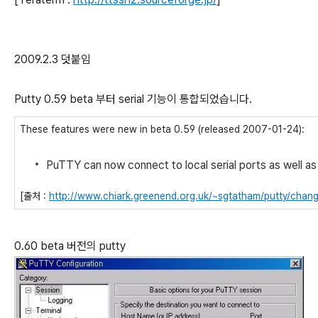
2009.2.3 덧붙임
Putty 0.59 beta 부터 serial 기능이 통합되었습니다.
These features were new in beta 0.59 (released 2007-01-24):
PuTTY can now connect to local serial ports as well a
[출처 :
http://www.chiark.greenend.org.uk/~sgtatham/putty/chang
0.60 beta 버전의 putty