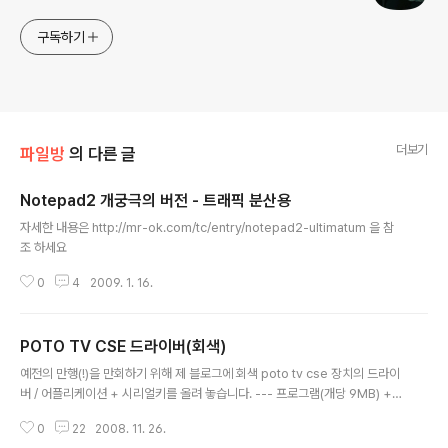
구독하기
더보기
파일방
의 다른 글
Notepad2 개궁극의 버전 - 트래픽 분산용
글 내용
자세한 내용은 http://mr-ok.com/tc/entry/notepad2-ultimatum 을 참
조 하세요
0
4
2009. 1. 16.
POTO TV CSE 드라이버(회색)
글 내용
예전의 만행(!)을 만회하기 위해 제 블로그에 회색 poto tv cse 장치의 드라이
버 / 어플리케이션 + 시리얼키를 올려 놓습니다. --- 프로그램(개당 9MB) +
시리얼키 --- 어플리케이션은 7zip으로 압축하였으며, 압축이 풀리지 않을 경
0
22
2008. 11. 26.
우에는 http://www.7-zip.org/ 에서 다운받아서 사용하시기 바랍니다. ※ 그