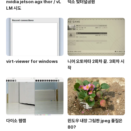
nvidia jetson agx thor / vL
덕소 빛터널공원
LM 시도
virt-viewer for windows
니어 오토마타 2회차 끝. 3회차 시
작
다이소 웹캠
윈도우 내장 그림판 jpeg 품질은
80?