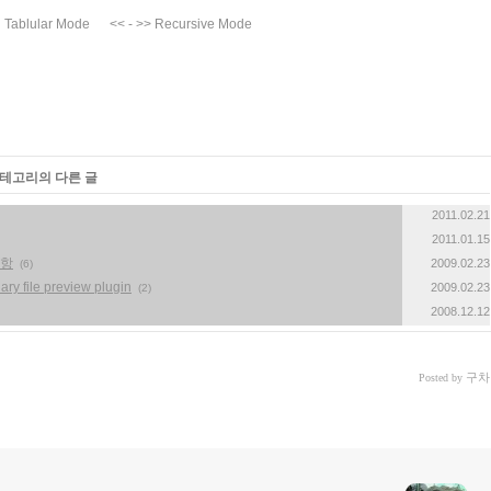
Tablular Mode << - >> Recursive Mode
카테고리의 다른 글
2011.02.21
2011.01.15
사항
2009.02.23
(6)
file preview plugin
2009.02.23
(2)
2008.12.12
구차
Posted by