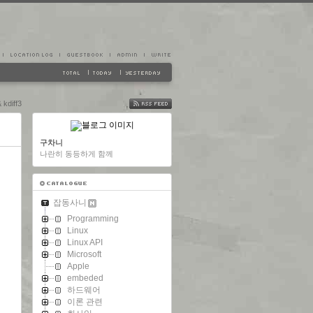
diff3
FEED
구차니
나란히 동등하게 함께
잡동사니
Programming
Linux
Linux API
Microsoft
Apple
embeded
하드웨어
이론 관련