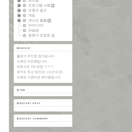
회사일
프로그램 사용
모종의 음모
게임
개소리 왈왈
아이디어!
파일방
분류가 모호한 글
블로그 주인장 장가갑니다
도메인 이전중입니다.
대문사진 3차 변경 ㅋㅋㅋ
위키도 하고 있어요~ (수근수근)
도메인 기관이전 준비중입니다