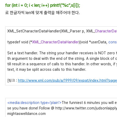
for (int i = 0; i < len; i++) printf("%c",s[i]);
로 한글자씩 len에 맞게 출력을 해주어야 한다.
XML_SetCharacterDataHandler(XML_Parser p, XML_
CharacterDa
typedef void (*
XML_CharacterDataHandler
)(void *userData,
cons
Set a text handler. The string your handler receives is NOT zero
th argument to deal with the end of the string. A single block of
till result in a sequence of calls to this handler. In other words, i
text, it may be split across calls to this handler.
[링크 :
http://www.xml.com/pub/a/1999/09/expat/index.html?pag
<media:description type='plain'>
The funniest 6 minutes you will
se you have done! Follow @ http://www.twitter.com/judsonlaippl
mightaswelldance.com