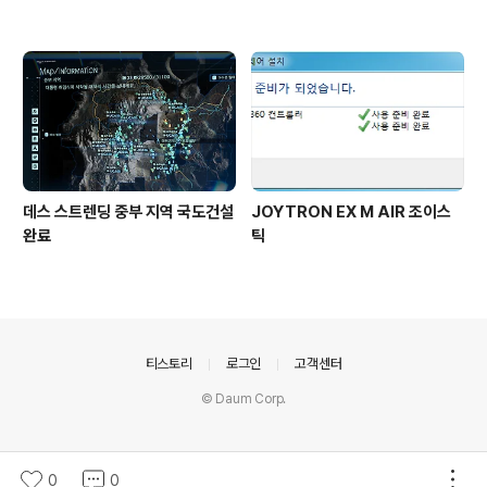
데스 스트렌딩 중부 지역 국도건설
JOYTRON EX M AIR 조이스
완료
틱
의안내
티스토리
로그인
고객센터
© Daum Corp.
0
0