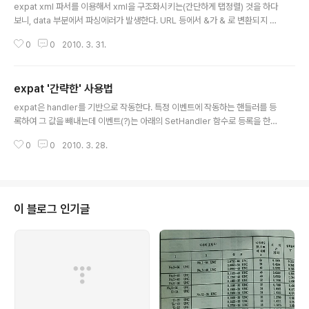
expat xml 파서를 이용해서 xml을 구조화시키는(간단하게 탭정렬) 것을 하다
보니, data 부분에서 파싱에러가 발생한다. URL 등에서 &가 & 로 변환되지 않
았다고 "세미콜론이(;)이 와야 합니다." 라는 문법오류가 발생한다. 아무튼 exp
0
0
2010. 3. 31.
at의 기본샘플 프로그램(?)인 xmlwf.c의 내용을 보니 별도로 이러한 특수문자
를 처리하는 함수가 있었다. static void XMLCALL characterData(void
*userData, const XML_Char *s, int len) { FILE *fp = (FILE *)userDat
expat '간략한' 사용법
a; for (; len > 0; --len, ++s) { switch (*s) { case T('&'): fputts(T
글 내용
("&"), fp); break; case..
expat은 handler를 기반으로 작동한다. 특정 이벤트에 작동하는 핸들러를 등
록하여 그 값을 뺴내는데 이벤트(?)는 아래의 SetHandler 함수로 등록을 한
다. StartElement는 EndElement는 에 대해서 값을 받아 오도록 한다. Han
0
0
2010. 3. 28.
dler Setting Functions XML_SetStartElementHandler XML_SetEnd
ElementHandler XML_SetElementHandler XML_SetCharacterDat
aHandler XML_SetProcessingInstructionHandler XML_SetComm
entHandler XML_SetStartCdataSectionHandler XML_SetEndCdat
aSectionHandler XML_SetCd..
이 블로그 인기글