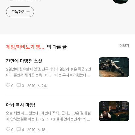
구독하기
더보기
게임/마비노기 영웅전
의 다른 글
간만에 마영전 스샷
글 내용
2일만에 접속한 마영전. 친구녀석과 열심히 붉은 폭군 2인
이나 돌면서 체리곰 능욕 -ㅁ-! 그때는 무지 어려웠는데 힐
비의 힐을 받으며 죽어라 창만 돌리니 골든 스케일로 4분
0
0
2010. 6. 24.
에 끊는(인트로 빼면 한 3분?) 무시무시한 창애시.. OTL
누구 엉덩이인지 난 모름 -ㅁ-a 촤아아아아아악!!! (실은 보
스 피니시 직전 서로 크로스 카운터 되서 밀려나는중) Thi
아놔 역시 마왕!
s is magic hand. 퐈이야~! 이거.. 똥습녀 될 스멜이 ㄱ-
글 내용
오늘 세번 시도 했는데.. 세번다 꾸직.. 근데.. +3은 절대 실
패 안하는걸로 아는데. +2 -> +3 실패 안하는건가? 왜 +
2로 떨어질수 있지? 아무튼.. 6강에서 초기화 시켜주는 센
0
4
2010. 6. 16.
스 ㄱ- 아놔 퍽거 나랑 싸울래연?