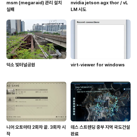
msm (megaraid) 관리 설치
nvidia jetson agx thor / vL
실패
LM 시도
덕소 빛터널공원
virt-viewer for windows
니어 오토마타 2회차 끝. 3회차 시
데스 스트렌딩 중부 지역 국도건설
작
완료