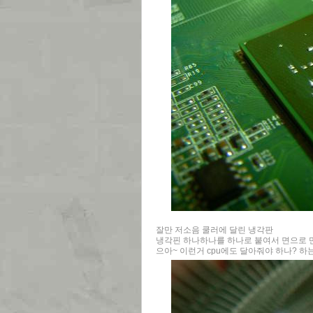
잘만 저소음 쿨러에 달린 냉각판
냉각핀 하나하나를 하나로 붙여서 면으로 
으아~ 이런거 cpu에도 달아줘야 하나? 하는