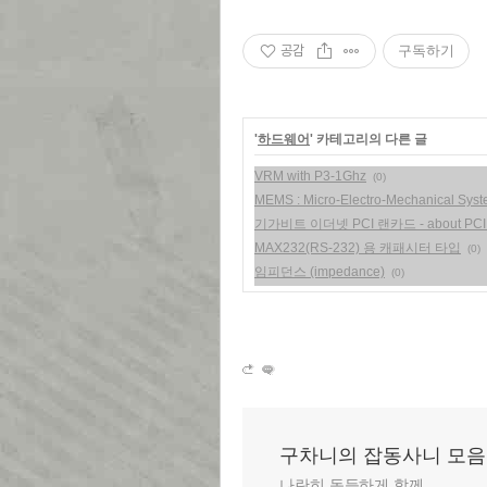
공감
구독하기
'
하드웨어
' 카테고리의 다른 글
VRM with P3-1Ghz
(0)
MEMS : Micro-Electro-Mechanical Sys
기가비트 이더넷 PCI 랜카드 - about PCI
MAX232(RS-232) 용 캐패시터 타입
(0)
임피던스 (impedance)
(0)
구차니의 잡동사니 모음
나란히 동등하게 함께