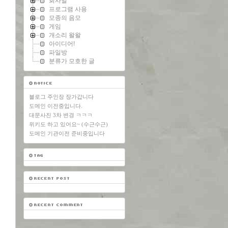
회사일
프로그램 사용
모종의 음모
게임
개소리 왈왈
아이디어!
파일방
분류가 모호한 글
블로그 주인장 장가갑니다
도메인 이전중입니다.
대문사진 3차 변경 ㅋㅋㅋ
위키도 하고 있어요~ (수근수근)
도메인 기관이전 준비중입니다