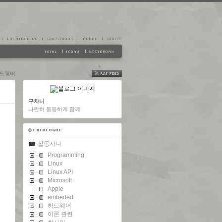
드웨어
FEED
구차니
나란히 동등하게 함께
잡동사니
Programming
Linux
Linux API
Microsoft
Apple
embeded
하드웨어
이론 관련