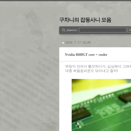
구차니의 잡동사니 모음
estbook
Admin
Write
2010. 7. 17. 02:49
Nvidia 8600GT core + cooler
부팅이 안되서 뻘짓하다가, 심심해서 그래픽
대충 써멀컴파운드 닦아내고 찰칵!