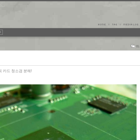
하
 카드 청소겸 분해!