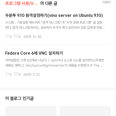
더보기
프로그램 사용/VNC
의 다른 글
우분투 9.10 원격설정하기(vino server on Ubuntu 9.10)
글 내용
시스템 - 기본설정 메뉴에서 "원격 데스크탑"과 "시작 응용 프로그램" 을 설정
한다. 원격 데스크탑에서는, 공유에서 두가지 체크 보안에서 암호 입력과 자동
네트워크 설정 체크 취향에 따라 알림 영역에 아이콘 표시를 해주거나 하지 않
0
0
2009. 12. 30.
으면 된다. 하지만, 위에까지만 해서는 자동으로 원격 데스크탑이 시작되지 않
으므로 시작 프로그램 기본 설정에서 원격 데스크탑을 체크 해주어야 한다. [링
크 : http://minimonk.tistory.com/397]
Fedora Core 6에 VNC 설치하기
글 내용
서버설정은 크게 6단계로 나뉜다. 1. rpm이나 소스로 vnc를 설치한다.(자세한
내용은 생략) 2. /etc/sysconfig/vncserver의 내용을 수정한다. # The VN
CSERVERS variable is a list of display:user pairs. # # Uncomment
0
0
2009. 7. 22.
the lines below to start a VNC server on display :2 # as my 'myus
ername' (adjust this to your own). You will also # need to set a VN
C password; run 'man vncpasswd' to see how # to do that. # # D
O NOT RUN THIS SERVICE if your local ..
이 블로그 인기글