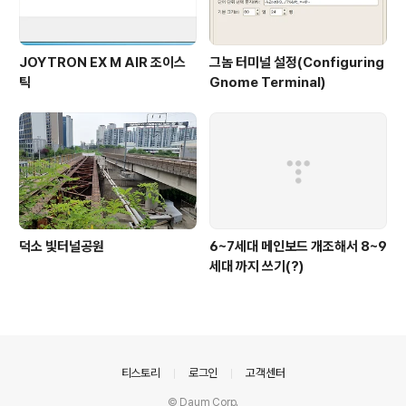
JOYTRON EX M AIR 조이스
그놈 터미널 설정(Configuring
틱
Gnome Terminal)
덕소 빛터널공원
6~7세대 메인보드 개조해서 8~9
세대 까지 쓰기(?)
의안내
티스토리
로그인
고객센터
© Daum Corp.