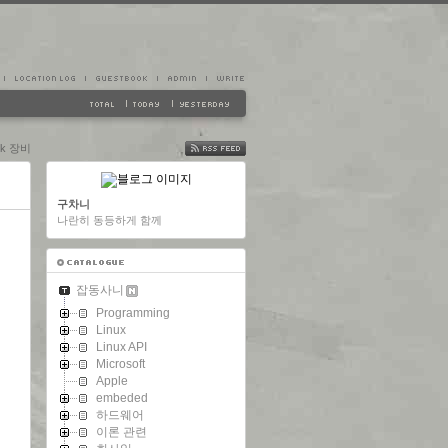
rk 장비
FEED
구차니
나란히 동등하게 함께
잡동사니
Programming
Linux
Linux API
Microsoft
Apple
embeded
하드웨어
이론 관련