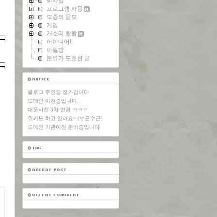
회사일
프로그램 사용
모종의 음모
게임
개소리 왈왈
아이디어!
파일방
분류가 모호한 글
블로그 주인장 장가갑니다
도메인 이전중입니다.
대문사진 3차 변경 ㅋㅋㅋ
위키도 하고 있어요~ (수근수근)
도메인 기관이전 준비중입니다