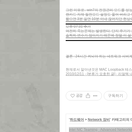
그런 이유로.. win7의 전원관리 모드를 
랜카드 자체 절전모드 설정도 풀어 버리고
짧으면 3분 길면 10분 이내 끊어지던 현상이
오후 07:31 추가
여전히 죽는문제는 발생한다. 단지 주기가
솔찍히 변수가 많아지기 때문에 정말 이 
결론 : 24시간 켜놔야 하는 네트워크 서
현재로서 알아낸것은 MAC Loopback 테
2010/12/11 - [분류가 모호한 글] - 
공감
구독하기
'
하드웨어
>
Network 장비
' 카테고리의 
Intel NIC Teaming - Advanced Network