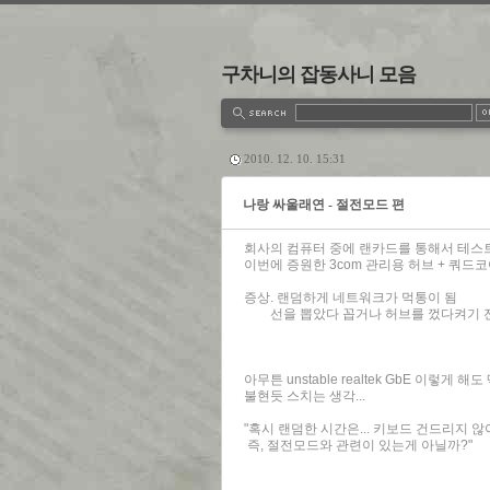
구차니의 잡동사니 모음
estbook
Admin
Write
2010. 12. 10. 15:31
나랑 싸울래연 - 절전모드 편
회사의 컴퓨터 중에 랜카드를 통해서 테스트
이번에 증원한 3com 관리용 허브 + 쿼드
증상. 랜덤하게 네트워크가 먹통이 됨
선을 뽑았다 꼽거나 허브를 껐다켜기 전
아무튼 unstable realtek GbE 이렇게 
불현듯 스치는 생각...
"혹시 랜덤한 시간은... 키보드 건드리지 
즉, 절전모드와 관련이 있는게 아닐까?"