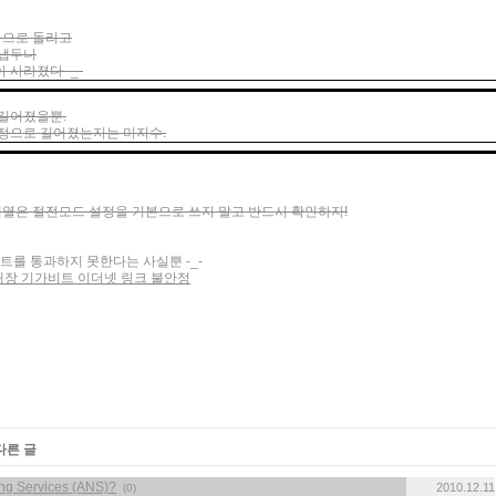
성능으로 돌리고
 냅두니
 사라졌다 -_-
 길어졌을뿐.
설정으로 길어졌는지는 미지수.
버계열은 절전모드 설정을 기본으로 쓰지 말고 반드시 확인하자!
스트를 통과하지 못한다는 사실뿐 -_-
리얼텍 내장 기가비트 이더넷 링크 불안정
다른 글
ing Services (ANS)?
2010.12.11
(0)