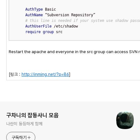
AuthType
 Basic

AuthName
 “Subversion Repository”

# this line is needed if your system use shadow pass
AuthUserFile
 /etc/shadow

require
group
 src
Restart the apache and everyone in the src group can access SVN r
[링크 :
http://inming.net/?p=86
]
로그 정보
구차니의 잡동사니 모음
나란히 동등하게 함께
구독하기