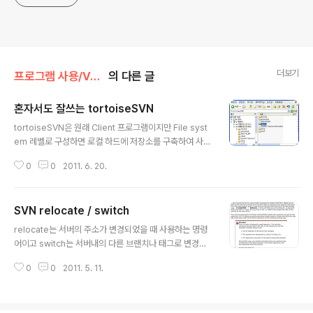
더보기
프로그램 사용/Version Control
의 다른 글
혼자서도 잘쓰는 tortoiseSVN
글 내용
tortoiseSVN은 원래 Client 프로그램이지만 File syst
em 레벨로 구성하면 로컬 하드에 저장소를 구축하여 사용
할 수 있다. (물론 이 경우 사용자 이름으로 윈도우 로그인
0
0
2011. 6. 20.
이름이 저장된다) Step 1. 일단 귀찮으니 D 드라이브의 루
트에 repos 라는 폴더 생성! Step 2. repos 폴더를 선택
해서 "TortoiseSVN -> Create repository here"를
SVN relocate / switch
실행한다. Step 3. 머 생성되었다는 간단한 메시지 Step
글 내용
4. 심심하니 한번 구경을 해보려면 바탕화면이나 탐색기의
relocate는 서버의 주소가 변경되었을 때 사용하는 명령
빈공간에서 "TortoiseSVN -> Repo-browser"를 실
어이고 switch는 서버내의 다른 브랜치나 태그로 변경할
행 Step 5. file:/// (/이 세번 들어감!) d:/ 이런식으로 리눅
때 사용하는 명령어이다. 만약에 두가지 모두 변경이 되면
스 스타일로 적어줌 Step 6. 아직 넣은게..
0
0
2011. 5. 11.
대책이 없는듯? 서버 이전시에도 경로를 일단 유지하고 그
이후에 디렉토리 구조를 변경해야지 무난하게 사람들의 이
전을 시킬수 있을듯 하다. 그게 아니라면, 미리 다 서버에