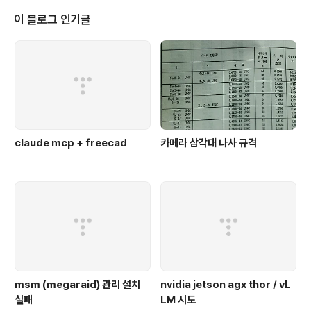
올리고 한번에 옮기는 수 밖에 -_- SVN 도움말 중 다음 항
목 참고 4.19.2. To Checkout or to Switch... 4.27. R
이 블로그 인기글
elocating a working copy
claude mcp + freecad
카메라 삼각대 나사 규격
msm (megaraid) 관리 설치
nvidia jetson agx thor / vL
실패
LM 시도