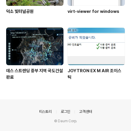
덕소 빛터널공원
virt-viewer for windows
데스 스트렌딩 중부 지역 국도건설
JOYTRON EX M AIR 조이스
완료
틱
의안내
티스토리
로그인
고객센터
© Daum Corp.