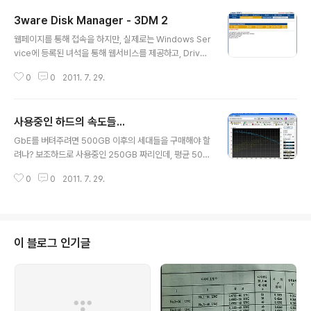
3ware Disk Manager - 3DM 2
글 내용
웹페이지를 통해 접속을 하지만, 실제로는 Windows Ser
vice에 등록된 녀석을 통해 웹서비스를 제공하고, Driver
를 통해 값을 받아올뿐, Runtime에 RAID 구성을 바꾸는
0
0
2011. 7. 29.
등의 행위는 할 수 없다. 기본 로그인 암호는 administrat
or / 3ware 이다. Summary Information - Controll
er Details Information - Unit Information Informat
사용중인 하드의 속도들...
ion - Drive Information Management - Controlle
글 내용
r Settings Management - Scheduling Managem
GbE를 버텨주려면 500GB 이후의 세대들을 구매해야 할
ent - Maintenance Monitor - Alarms Monitor - B
려나? 보조하드로 사용중인 250GB 짜리인데, 평균 50M
attery Backup Monitor - Enc..
B/s 나오길래 흐음.. 다.. 그런가 보다 하고 포기를 하려는
0
0
2011. 7. 29.
데 헐.. 시작부터 범상치 않은 WD 500GB 하드 -_- 평균
을 100MB/s를 찍어 주다니.. 이런 녀석으로 RAID를 구성
해야 Dual Port 정도 겨우 버텨줄듯 -_- GbE로 풀 스피
드를 내면 못해도 초당 80MB/s는 전송하게 되는데 이정
도는 되어야 전송속도 보다 하드가 빠르니.. 아무튼, 신형
이 블로그 인기글
하드들은 160MB~200MB/s 나온다는게 꼭 구라는 아닌
듯 단지 내가 사용하는 하드들이 구형일뿐 ㅠ.ㅠ 2011/0
6/25 - [하드웨어] - HDD 전송속도 --- 2011.07.30 추
가 외주/내주 50 MB/s 만..