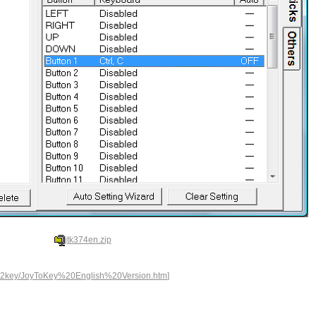
jtk374en.zip
joy2key/JoyToKey%20English%20Version.htm
]