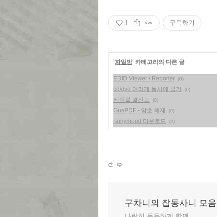
1
구독하기
'
파일방
' 카테고리의 다른 글
EDID Viewer / Reporter
(0)
cd/dvd 여러개 동시에 굽기
(0)
케이블 결선도
(0)
GuaPDF - 암호 해제
(0)
rainymood 다운로드
(2)
구차니의 잡동사니 모음
나란히 동등하게 함께