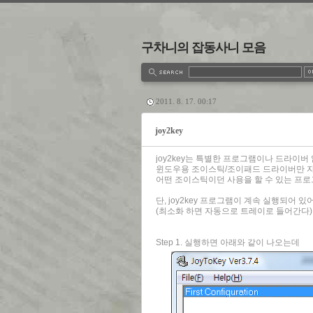
구차니의 잡동사니 모음
estbook
Admin
Write
2011. 8. 17. 00:17
joy2key
joy2key는 특별한 프로그램이나 드라이버
윈도우용 조이스틱/조이패드 드라이버만 
어떤 조이스틱이던 사용을 할 수 있는 프로
단, joy2key 프로그램이 계속 실행되어
(최소화 하면 자동으로 트레이로 들어간다)
Step 1. 실행하면 아래와 같이 나오는데