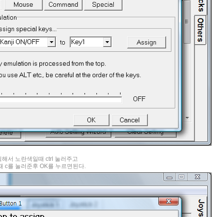
 클릭해서 노란색일때 ctrl 눌러주고
 c를 눌러준후 OK를 누르면된다.