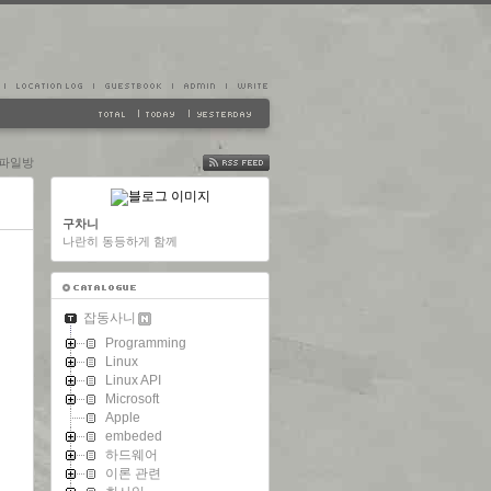
파일방
FEED
구차니
나란히 동등하게 함께
잡동사니
Programming
Linux
Linux API
Microsoft
Apple
embeded
하드웨어
이론 관련