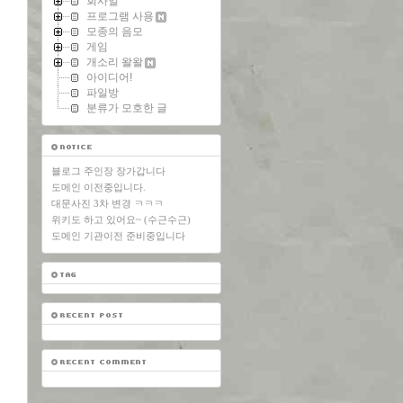
회사일
프로그램 사용
모종의 음모
게임
개소리 왈왈
아이디어!
파일방
분류가 모호한 글
블로그 주인장 장가갑니다
도메인 이전중입니다.
대문사진 3차 변경 ㅋㅋㅋ
위키도 하고 있어요~ (수근수근)
도메인 기관이전 준비중입니다