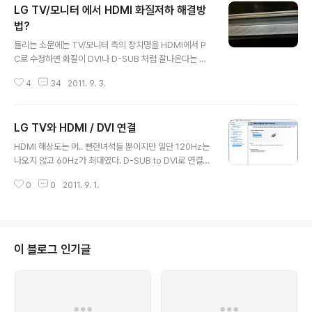
LG TV/모니터 에서 HDMI 화질저하 해결방
법?
글 내용
들리는 소문에는 TV/모니터 측의 장치명을 HDMI에서 P
C로 수정하면 화질이 DVI나 D-SUB 처럼 잘나온다는 소
문이 있음 -ㅁ- D-SUB로 본 화면. 픽셀이 깨끗하게 나온
4
34
2011. 9. 3.
다. 문제의 HDMI 화면. 으깨진다 -_- LG TV에서 외부입
력중 기본값은 HDMI 이고 파란키를 눌러 "연결기기명 편
집"을 들어간다 연결기기명에 돌리다 보면 "PC"가 나오는
LG TV와 HDMI / DVI 연결
데 한번 번쩍~ 하고 화면이 말끔해진다. 화면 조정이 안되
글 내용
어서 가득차서 나오지 않지만, 아무튼 아까보다는 말끔하
HDMI 해상도는 머.. 뻔한녀석들 뿐이지만 일단 120Hz는
게 나온다. 위와 같이 PC로 바꾸면 아이콘역시 노트북으로
나오지 않고 60Hz가 최대였다. D-SUB to DVI로 연결해
변경된다. 다시 화면을 조정해주고 나서 찍은 화면, D-SU
도 120Hz는 나오지 않는데 후우.. 그냥 그래픽 카드에 HD
B 만큼이나 깔끔하게 나오지만... 이렇게 점이 빠지거나 노
0
0
2011. 9. 1.
MI가 있는걸 사야하나?
이즈가 생기는건 어쩔수 없는듯 -_- [링크 : http://blog..
이 블로그 인기글