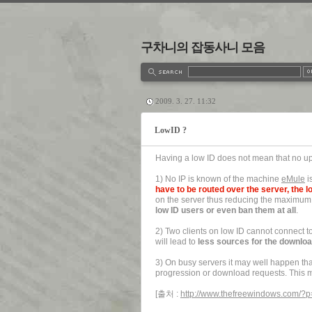
구차니의 잡동사니 모음
estbook
Admin
Write
2009. 3. 27. 11:32
LowID ?
Having a
low ID
does not mean that no up
1) No IP is known of the machine
eMule
i
have to be routed over the server, the
l
on the server thus reducing the maximum
low ID
users or even ban them at all
.
2) Two clients on
low ID
cannot connect to 
will lead to
less sources for the downlo
3) On busy servers it may well happen th
progression or download requests. This 
[출처 :
http://www.thefreewindows.com/?