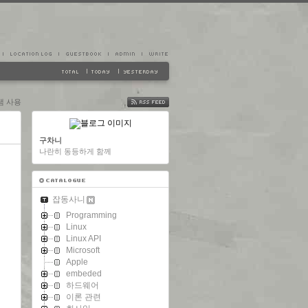
램 사용
FEED
구차니
나란히 동등하게 함께
잡동사니
Programming
Linux
Linux API
Microsoft
Apple
embeded
하드웨어
이론 관련