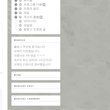
회사일
프로그램 사용
모종의 음모
게임
개소리 왈왈
아이디어!
파일방
분류가 모호한 글
블로그 주인장 장가갑니다
도메인 이전중입니다.
대문사진 3차 변경 ㅋㅋㅋ
위키도 하고 있어요~ (수근수근)
도메인 기관이전 준비중입니다
니