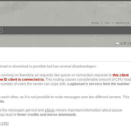
프로그
load or download is possible but has several disadvantages:
s running on therefore all requests like queue or connection requests to
this client
ow ID
client is connected to.
This routing causes considerable amount of CPU load
 number of users the server can cope with.
Lugdunum’s servers limit the number
each other, as it is not possible to route messages over two different servers. This
ads
.
at the messages get lost and
eMule
misses important information about queue
may lead to
fewer credits and worse downloads
.
p=190
]