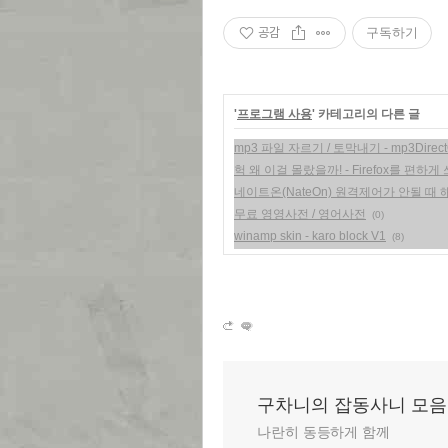
공감
구독하기
'
프로그램 사용
' 카테고리의 다른 글
mp3 파일 자르기 / 토막내기 - mp3Direct
헉 왜 이걸 몰랐을까! - Firefox를 편하
네이트온(NateOn) 원격제어가 안될 때
무료 영영사전 / 영어사전
(0)
winamp skin - karo block V1
(8)
구차니의 잡동사니 모음
나란히 동등하게 함께