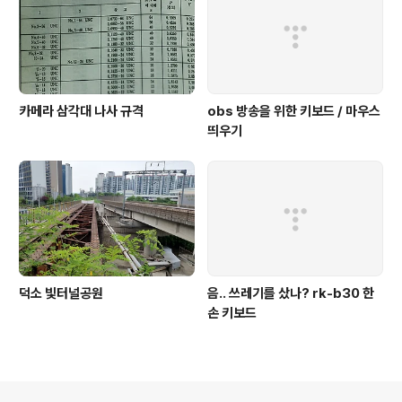
카메라 삼각대 나사 규격
obs 방송을 위한 키보드 / 마우스
띄우기
덕소 빛터널공원
음.. 쓰레기를 샀나? rk-b30 한
손 키보드