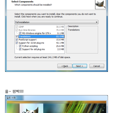
올~ 쌈빡!!!!