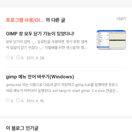
더보기
프로그램 사용/GIMP
의 다른 글
GIMP 창 모두 닫기 기능이 있었다니!
글 내용
모두 닫기의 압박 -_- 길로틴을 사용하면, 창이 왕창 생겨
서 일일이 닫기 귀찮다 -_- 이럴때를 위한 센스발휘! 파일
- 모두 닫기 2009/04/09 - [프로그램 사용/GIMP] - GI
0
0
2011. 4. 28.
MP로 손쉽게 이미지를 토막내자 +_+
gimp 메뉴 언어 바꾸기(Windows)
글 내용
gimp.bat 라는 이름으로 다음과 같이 저장하고 gimp.bat를 실행하면 프랑스
어로 메뉴가 바뀌어서 실행된다. set lang=fr start gimp-2.6.exe 한글은 k
o 중국어는 cn 영어는 en 일어는 jp 등등등 이러한 국가별 식별코드를 lang 뒤
0
0
2011. 4. 18.
에 넣어주면 된다. [링크 : http://ketil.froyn.name/gimp-language.html]
linux [링크 : http://www.gimpusers.com/forums/gimp-user/12473
-how-to-switch-menu-language] [링크 : http://docs.gimp.org/2.6/
en/gimp-fire-up.html#gimp-concepts-running-language]
이 블로그 인기글