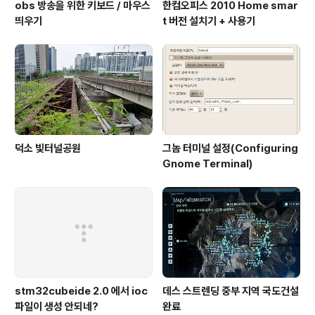
obs 방송을 위한 키보드 / 마우스
한컴오피스 2010 Home smar
띄우기
t 버전 설치기 + 사용기
덕소 빛터널공원
그놈 터미널 설정(Configuring
Gnome Terminal)
stm32cubeide 2.0 에서 ioc
데스 스트렌딩 중부 지역 국도건설
파일이 생성 안되네?
완료