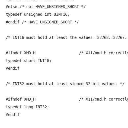
#else /* not HAVE_UNSIGNED_SHORT */

typedef unsigned int UINT16;

#endif /* HAVE_UNSIGNED_SHORT */

/* INT16 must hold at least the values -32768..32767. 
#ifndef XMD_H			/* X11/xmd.h correctly defines INT16 */

typedef short INT16;

#endif

/* INT32 must hold at least signed 32-bit values. */

#ifndef XMD_H			/* X11/xmd.h correctly defines INT32 */

typedef long INT32;

#endif
