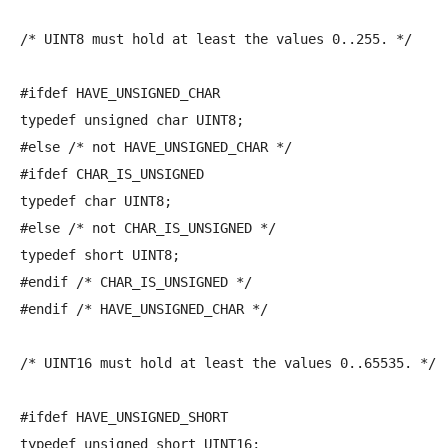
/* UINT8 must hold at least the values 0..255. */

#ifdef HAVE_UNSIGNED_CHAR

typedef unsigned char UINT8;

#else /* not HAVE_UNSIGNED_CHAR */

#ifdef CHAR_IS_UNSIGNED

typedef char UINT8;

#else /* not CHAR_IS_UNSIGNED */

typedef short UINT8;

#endif /* CHAR_IS_UNSIGNED */

#endif /* HAVE_UNSIGNED_CHAR */

/* UINT16 must hold at least the values 0..65535. */

#ifdef HAVE_UNSIGNED_SHORT

typedef unsigned short UINT16;
