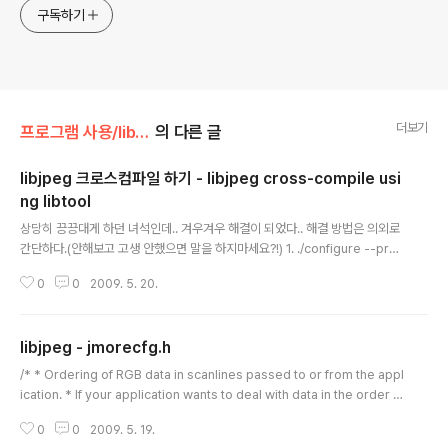
구독하기
더보기
프로그램 사용/libjpeg
의 다른 글
libjpeg 크로스컴파일 하기 - libjpeg cross-compile usi
ng libtool
글 내용
상당히 끙끙대게 하던 녀석인데.. 겨우겨우 해결이 되었다.. 해결 방법은 의외로
간단하다.(안해보고 고생 안했으면 말을 하지마세요?!) 1. ./configure --prefi
x=$(TARGET_ROOT_FS)/usr CC=$(CROSS)-gcc 2. vi Makefile 3
0
0
2009. 5. 20.
8 # If using GNU libtool, LIBTOOL references it; if not, LIBTOOL is
empty.^M 39 LIBTOOL = ./libtool^M ※ libtool은 쉘스크립트로 내용을
수정해야 하므로, 편의상 jpeg-6b 디렉토리에 복사를 하였다. 3. vi libtool 2
libjpeg - jmorecfg.h
62 # The linker used to build libraries. 263 LD=$(CROSS)-ld 264
글 내용
#LD=..
/* * Ordering of RGB data in scanlines passed to or from the appl
ication. * If your application wants to deal with data in the order B,
G,R, just * change these macros. You can also deal with formats
0
0
2009. 5. 19.
such as R,G,B,X * (one extra byte per pixel) by changing RGB_PIX