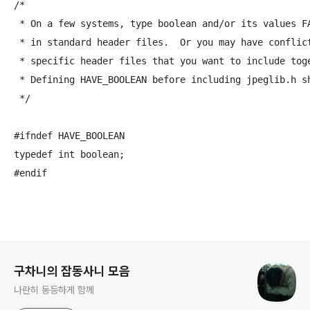
/*

 * On a few systems, type boolean and/or its values FA
 * in standard header files.  Or you may have conflict
 * specific header files that you want to include toge
 * Defining HAVE_BOOLEAN before including jpeglib.h sh
 */

#ifndef HAVE_BOOLEAN

typedef int boolean;

#endif
로그 정보
구차니의 잡동사니 모음
나란히 동등하게 함께