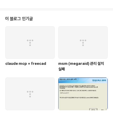
ELSIZE. Note that changing * the offsets will also change the ord
er in which colormap data is organized. * RESTRICTIONS: * 1. Th
e sampl..
이 블로그 인기글
claude mcp + freecad
msm (megaraid) 관리 설치
실패