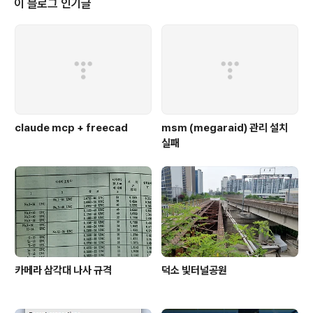
이 블로그 인기글
claude mcp + freecad
msm (megaraid) 관리 설치
실패
카메라 삼각대 나사 규격
덕소 빛터널공원