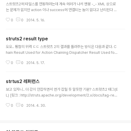
스트럿츠2에 타일스를 연동하려는데 계속 에러가 나서 멘붕 -_- XML 상으로
는 문제가 없지만 action 이나 success에 연결되는 놈이 없다고 난리핀다 -_
- 심각: Exception starting filter struts2 Error building results for ac
0
0
2014. 5. 16.
tion indexAction in namespace - action - file:/D:/monk/workspac
e/.metadata/.plugins/org.eclipse.wst.server.core/tmp0/wtpweba
pps/struts2_board/WEB-INF/classes/struts.xml:8:56 Caused by:
struts2 result type
There is no result type defined for type 'tiles' mapp..
글 내용
오오.. 통합의 위력 ㄷㄷ 스트럿츠 2의 결과를 돌려주는 방식은 다음과 같다. C
hain Result Used for Action Chaining Dispatcher Result Used for
web resource integration, including JSP integration FreeMarker
0
0
2014. 5. 17.
Result Used for FreeMarker integration HttpHeader Result Used
to control special HTTP behaviors Redirect Result Used to redir
ect to another URL (web resource) Redirect Action Result Used t
strtus2 레퍼런스
o redirect to another action mapping S..
글 내용
보고 있자니.. 더 감이 안잡히면서 먼가 잡힐 듯 말듯한 기분? 스트럿츠2 태그(E
L) [링크 : http://struts.apache.org/development/2.x/docs/tag-refe
rence.html] [링크 : http://struts.apache.org/development/2.x/doc
0
0
2014. 4. 30.
s/iterator.html] [링크 : http://struts.apache.org/development/2.x/d
ocs/property.html] 인터셉터 / 스택 [링크 : http://struts.apache.org/d
evelopment/2.x/docs/interceptors.html]