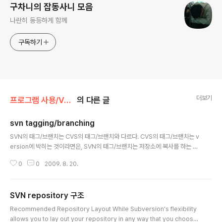
구차니의 잡동사니 모음
나란히 동등하게 함께
구독하기
더보기
프로그램 사용/Version Control
의 다른 글
svn tagging/branching
글 내용
SVN의 태그/브랜치는 CVS의 태그/브랜치와 다르다. CVS의 태그/브랜치는 v
ersion에 박히는 것이라면은, SVN의 태그/브랜치는 저장소에 복사를 하는 것
이다. 그런 의미로 굳이 아래의 구조가 아니어도 상관이 없고, 사용자가 관리하
0
0
2009. 8. 20.
기 편한대로 구조를 잡아도 된다는 것이다. 아무튼 태그/브랜치는 TortoiseSV
N의 context-menu에서 Branch/tag로 들어갈 수 있으며 Branch/Tag를
누르면 아래의 다이얼로그가 뜨면서 복사할 URL을 물어본다. 기본적인 repos
SVN repository 구조
itory 구조라면, trunk 대신 tags/tag_number로 입력해준다. 그러면 그 위
글 내용
치로 현재 리비전을 복사해서, 새로운 tag를 생성한다. (물론 내부적으로 복사
Recommended Repository Layout While Subversion's flexibility
하므로 매우 빠르고, 실제 데이터 크기가 크게 늘..
allows you to lay out your repository in any way that you choose,