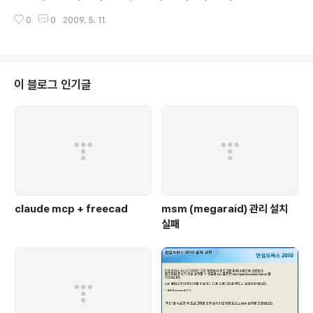
we recommend that you create a trunk directory to hold the “mai
0
0
2009. 5. 11.
n line” of development, a branches directory to contain branch c
opies, and a tags directory to contain tag copies. For example: $
svn list file:///var/svn/repos /trunk /branches /tags You'll learn mo
re about ..
이 블로그 인기글
claude mcp + freecad
msm (megaraid) 관리 설치
실패