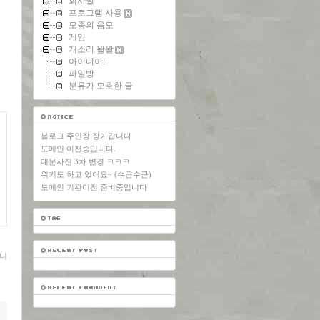
회사일
프로그램 사용
모종의 음모
게임
개소리 왈왈
아이디어!
파일방
분류가 모호한 글
블로그 주인장 장가갑니다
도메인 이전중입니다.
대문사진 3차 변경 ㅋㅋㅋ
위키도 하고 있어요~ (수근수근)
도메인 기관이전 준비중입니다
니