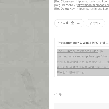
[Reg
Close
Key :
http://msdn.microsoft.co
[Reg
Create
Key :
http://msdn.microsoft.c
[Reg
Delete
Key :
http://msdn.microsoft.c
공감
구독하기
'
Programming
>
C Win32 MFC
' 카테
The C Library Reference Guide
(0)
warning: array subscript has type ‘char’
현재 실행파일이 있는 경로 알아 내기 - How to get f
확장자별 우클릭 메뉴를 위한 레지스트리 등록(Windo
File 길이 알아내기
(2)