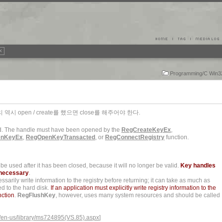
Programming/C Win
역시 open / create를 했으면 close를 해주어야 한다.
ed. The handle must have been opened by the
RegCreateKeyEx
,
enKeyEx
,
RegOpenKeyTransacted
, or
RegConnectRegistry
function.
be used after it has been closed, because it will no longer be valid.
Key handles
n necessary
.
sarily write information to the registry before returning; it can take as much as
ed to the hard disk.
If an application must explicitly write registry information to the
nction
.
RegFlushKey
, however, uses many system resources and should be called
m/en-us/library/ms724895(VS.85).aspx
]