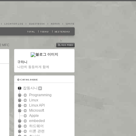
32 MFC
FEED
구차니
나란히 동등하게 함께
잡동사니
Programming
Linux
Linux API
Microsoft
Apple
embeded
하드웨어
이론 관련