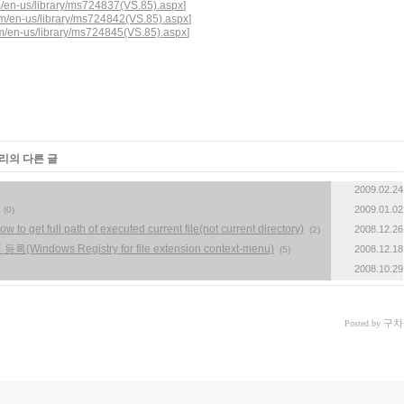
m/en-us/library/ms724837(VS.85).aspx
]
om/en-us/library/ms724842(VS.85).aspx
]
om/en-us/library/ms724845(VS.85).aspx
]
고리의 다른 글
2009.02.24
2009.01.02
(0)
ull path of executed current file(not current directory)
2008.12.26
(2)
ws Registry for file extension context-menu)
2008.12.18
(5)
2008.10.29
구차
Posted by