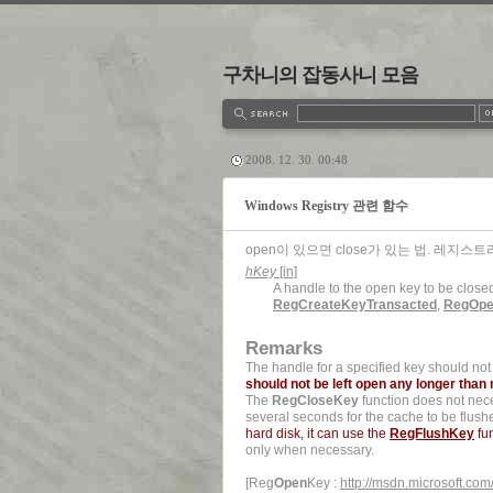
구차니의 잡동사니 모음
estbook
Admin
Write
2008. 12. 30. 00:48
Windows Registry 관련 함수
open이 있으면 close가 있는 법. 레지스트리 
hKey
[in]
A handle to the open key to be clos
RegCreateKeyTransacted
,
RegOp
Remarks
The handle for a specified key should not 
should not be left open any longer tha
The
RegCloseKey
function does not neces
several seconds for the cache to be flush
hard disk, it can use the
RegFlushKey
fu
only when necessary.
[Reg
Open
Key :
http://msdn.microsoft.co