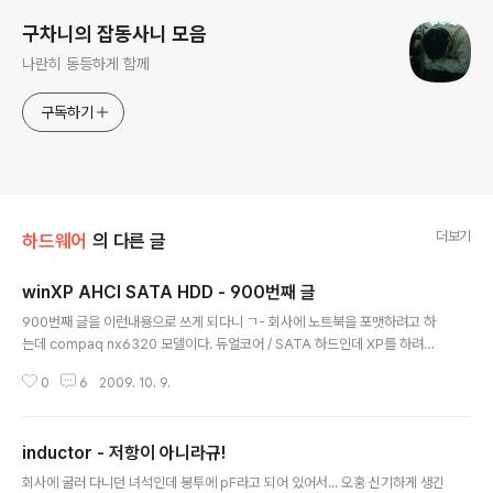
구차니의 잡동사니 모음
나란히 동등하게 함께
구독하기
더보기
하드웨어
의 다른 글
winXP AHCI SATA HDD - 900번째 글
글 내용
900번째 글을 이런내용으로 쓰게 되다니 ㄱ- 회사에 노트북을 포맷하려고 하
는데 compaq nx6320 모델이다. 듀얼코어 / SATA 하드인데 XP를 하려고
하니 하드 인식 못한다고 버팅기고, BIOS는 워낙 단순해서 설정가능한 항목이
0
6
2009. 10. 9.
없다. 일단 SATA native mode 라는게 있는데, 졸음 갈아엎기 상태라서.. sa
ve가 제대로 되었었는지 확인을 못하고, 제대로 못해봤다. 다음번에 확실하게
확인하고 SATA native mode가 꺼졌는지 확인해 봐야겠다. 2009.10.28 추
inductor - 저항이 아니라규!
가 아래 스샷을 보면 알겠지만, HP BIOS에서 ESC는 변동사항을 취소한다.(c
글 내용
ancel) 반드시 F10을 눌러서 Accept 하고 Save and Exit 한다. [링크 : htt
회사에 굴러 다니던 녀석인데 봉투에 pF라고 되어 있어서... 오홍 신기하게 생긴