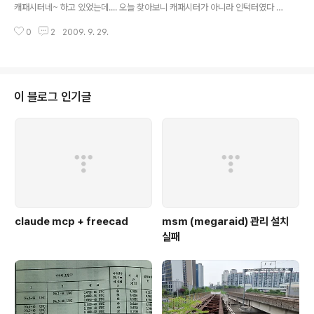
p://radmoon.egloos..
캐패시터네~ 하고 있었는데.... 오늘 찾아보니 캐패시터가 아니라 인턱터였다 O
TL 그러니.. XTAL이 발진이 안됐지 ㅠ.ㅠ [링크 : http://eleparts.co.kr/fro
0
2
2009. 9. 29.
nt/productdetail.php?productcode=002005014001003932&sor
t=]
이 블로그 인기글
claude mcp + freecad
msm (megaraid) 관리 설치
실패