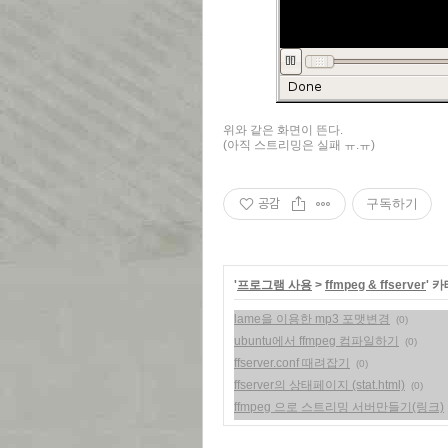
위와 같은 화면이 뜬다.
(아직 스트리밍은 실패 ㅠ.ㅠ)
공감
구독하기
'
프로그램 사용
>
ffmpeg & ffserver
' 
lame을 이용한 mp3 포맷변경
(0)
ubuntu에서 ffmpeg 컴파일하기
(0)
ffserver.conf 때려잡기
(0)
ffserver의 상태페이지 (stat.html)
(0)
ffmpeg 으로 스트리밍 서버만들기(링크)