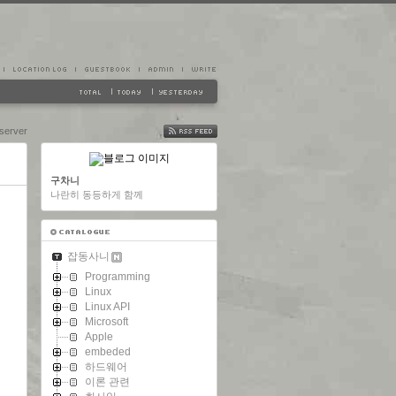
erver
FEED
구차니
나란히 동등하게 함께
잡동사니
Programming
Linux
Linux API
Microsoft
Apple
embeded
하드웨어
이론 관련