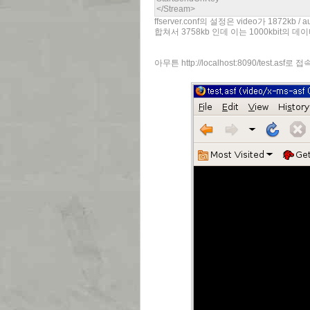
</Stream>
ffserver.conf의 설정은 video가 1872kb / 
합쳐서 3758kb 인데 이는 1000kbit의
아무튼 http://localhost:8090/test.asf로