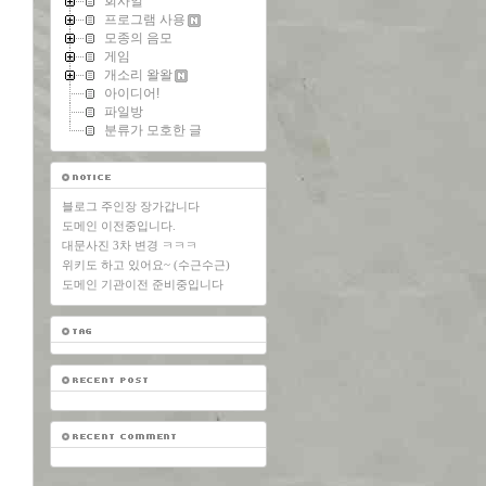
회사일
프로그램 사용
모종의 음모
게임
개소리 왈왈
아이디어!
파일방
분류가 모호한 글
블로그 주인장 장가갑니다
도메인 이전중입니다.
대문사진 3차 변경 ㅋㅋㅋ
위키도 하고 있어요~ (수근수근)
도메인 기관이전 준비중입니다