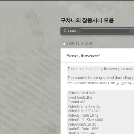
구차니의 잡동사니 모음
estbook
Admin
Write
2009. 11. 3. 23:59
ffserver , ffserver.conf
The server is too busy to serve your reque
The bandwidth being served (including you
http://localhost:8090/feed1.ffm 로
<Stream test.asf>
Feed feed1.ffm
Format asf
VideoFrameRate 30
VideoSize 320x240
VideoBitRate 1872
VideoBufferSize 4000
VideoGopSize 30
AudioBitRate 1886
StartSendOnKey