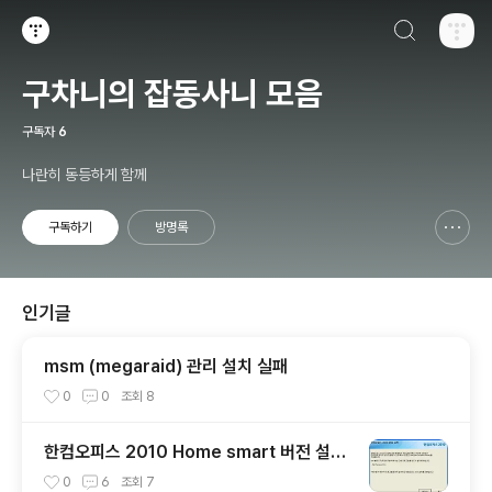
검색하기
티스토리
구차니의 잡동사니 모음
구독자
6
나란히 동등하게 함께
구독하기
방명록
신고하기 레이어
열기
인기글
msm (megaraid) 관리 설치 실패
0
0
조회
8
한컴오피스 2010 Home smart 버전 설치
기 + 사용기
0
6
조회
7