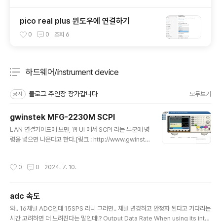
pico real plus 윈도우에 연결하기
0
0
조회
6
하드웨어/instrument device
분류 전체보기
주요 글 목록
블로그 주인장 장가갑니다
모두보기
공지
gwinstek MFG-2230M SCPI
글 내용
LAN 연결가이드에 보면, 웹 UI 에서 SCPI 라는 부분에 명
령을 넣으면 나온다고 한다.[링크 : http://www.gwinste
k.co.kr/sub/sub01_01.php?pmode=view&idx=31
&cat_no=5&offset=] 리눅스에서 1026번 포트로 접속
작성시간
0
0
2024. 7. 10.
하니 되긴한데.. 명령어 목록이 없어서 멀 어떻게 해야 할지
멘붕.$ telnet 192.168.220.34 1026Trying 192.16
8.220.34...Connected to 192.168.220.34.Escap
adc 속도
e character is '^]'.*idn?GW_INSTEK,MFG-2230
글 내용
M,SN:GEU893076,V2.05 chatGPT 통해서 물어 본
와.. 16채널 ADC인데 15SPS 라니 그러면.. 채널 변경하고 안정화 된다고 기다리는
것 중에 되는건... 출력 정도?OUTPut OFFOUTPut ON
시간 고려하면 더 느려진다는 말인데!? Output Data Rate When using its inter