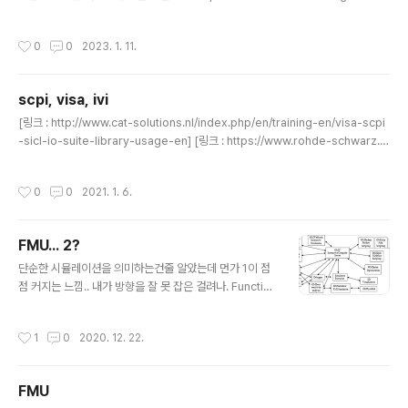
OUTP?..
nal oscillator, the LTC2495 produces up to 15 samples per second
(sps) with a notch frequency of 60Hz [링크 : https://www.analog.com/
작성시간
0
0
2023. 1. 11.
media/en/technical-documentation/data-sheets/2495fe.pdf]
scpi, visa, ivi
글 내용
[링크 : http://www.cat-solutions.nl/index.php/en/training-en/visa-scpi
-sicl-io-suite-library-usage-en] [링크 : https://www.rohde-schwarz.c
om/tr/driver-pages/remote-control/instruments-drivers-vs.-plain-s
cpi-commands_231246.html]
작성시간
0
0
2021. 1. 6.
FMU... 2?
글 내용
단순한 시뮬레이션을 의미하는건줄 알았는데 먼가 1이 점
점 커지는 느낌.. 내가 방향을 잘 못 잡은 걸려나. Function
al Mock-Up 의 FMU 일수도 있고 Functional Mock-u
p Unit의 FMU일수도 있는 것 같은데 Functional Mock
작성시간
1
0
2020. 12. 22.
-up Interface FMI가 일단 최상단? [링크 : http://www.
omgwiki.org/MBSE/lib/exe/fetch.php?media=m
bse:smswg:2015-01-25_fmi_tutorial.pdf] + [링
FMU
크 : https://github.com/qtronic/fmusdk] [링크 : htt
글 내용