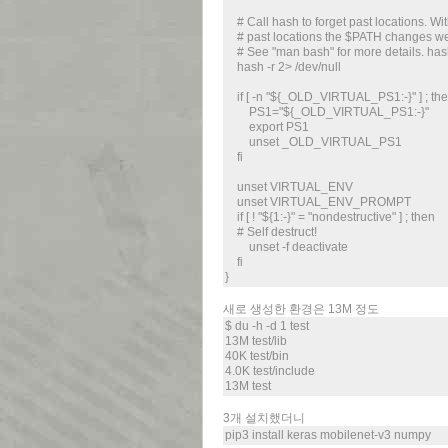
# Call hash to forget past locations. Wit
# past locations the $PATH changes we
# See "man bash" for more details. hash i
hash -r 2> /dev/null
if [ -n "${_OLD_VIRTUAL_PS1:-}" ] ; th
PS1="${_OLD_VIRTUAL_PS1:-}"
export PS1
unset _OLD_VIRTUAL_PS1
fi
unset VIRTUAL_ENV
unset VIRTUAL_ENV_PROMPT
if [ ! "${1:-}" = "nondestructive" ] ; then
# Self destruct!
unset -f deactivate
fi
}
새로 생성한 환경은 13M 정도
$ du -h -d 1 test
13M test/lib
40K test/bin
4.0K test/include
13M test
3개 설치했더니
pip3 install keras mobilenet-v3 numpy