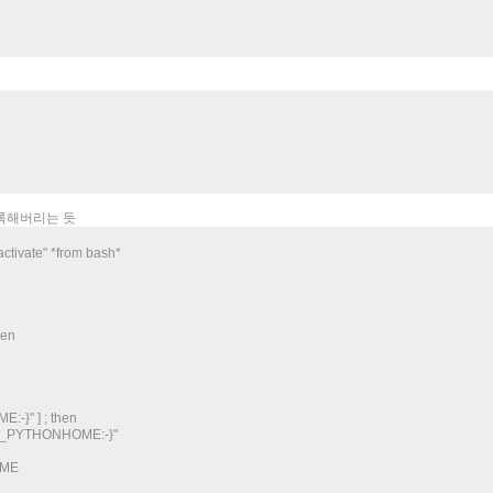
록해버리는 듯
activate" *from bash*
hen
-}" ] ; then
PYTHONHOME:-}"
OME