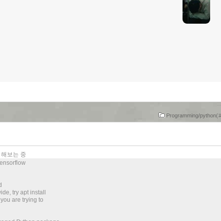
Programming/pytho
 해보는 중
tensorflow
d
e, try apt install
ou are trying to