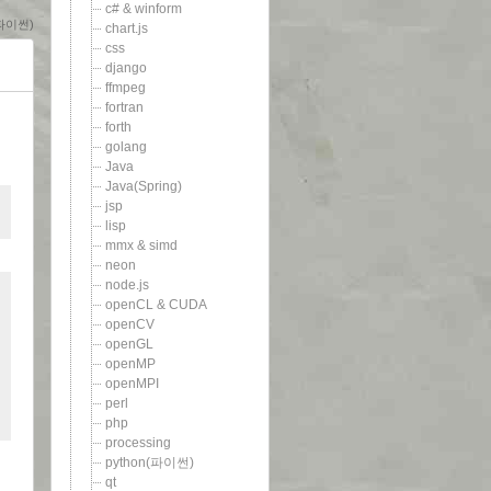
c# & winform
n(파이썬)
chart.js
css
django
ffmpeg
fortran
forth
golang
Java
Java(Spring)
jsp
lisp
mmx & simd
neon
node.js
openCL & CUDA
openCV
openGL
openMP
openMPI
perl
php
processing
python(파이썬)
qt