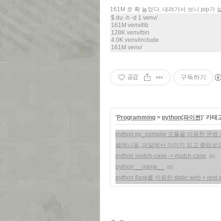
161M 로 확 늘었다. 내려가서 보니 pip가
$ du -h -d 1 venv/
161M venv/lib
128K venv/bin
4.0K venv/include
161M venv/
공감
구독하기
'
Programming
>
python(파이썬)
' 카테
python py_compile 모듈을 이용한 문법
셀레니움, 파일에서 이미지 읽고 클립보
python switch-case -> match-case
(0)
python __name__
(0)
python flask를 이용한 static web + rest 