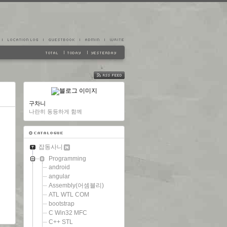
FEED
구차니
나란히 동등하게 함께
잡동사니
Programming
android
angular
Assembly(어셈블리)
ATL WTL COM
bootstrap
C Win32 MFC
C++ STL