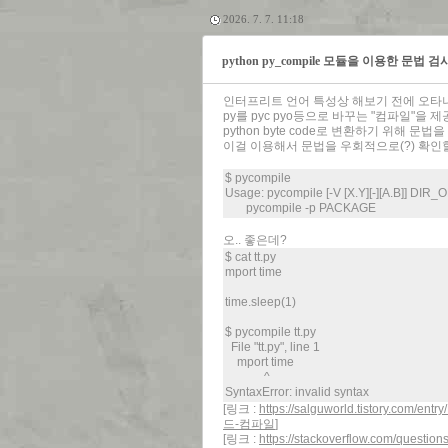
2026. 7. 7. 11:18
python py_compile 모듈을 이용한 문법 검
인터프리트 언어 특성상 해보기 전에 오타
py를 pyc pyo등으로 바꾸는 "컴파일"을
python byte code로 변환하기 위해 문
이걸 이용해서 문법을 우회적으로(?) 확인
$ pycompile
Usage: pycompile [-V [X.Y][-][A.B]] DI
pycompile -p PACKAGE
오.. 좋은데?
$ cat tt.py
mport time
time.sleep(1)
$ pycompile tt.py
File "tt.py", line 1
mport time
^
SyntaxError: invalid syntax
[링크 :
https://salguworld.tistory.
드-컴파일
]
[링크 :
https://stackoverflow.com/question