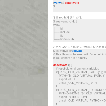
(
venv
) $
deactivate
$
대충 rootfs가 생겨난다.
$ tree venv/ -d -L 1
venv/
├── bin
├── include
├── lib
└── lib64 -> lib
어쩐지 찾아도 안나온다 했더니 함수로 등
$ cat venv/bin/
activate
# This file must be used with "source bin/
# You cannot run it directly
deactivate
() {
# reset old environment variables
if [ -n "${_OLD_VIRTUAL_PATH:-}" ] ; t
PATH="${_OLD_VIRTUAL_PATH:-}"
export PATH
unset _OLD_VIRTUAL_PATH
fi
if [ -n "${_OLD_VIRTUAL_PYTHONHOME:
PYTHONHOME="${_OLD_VIRTUAL_
export PYTHONHOME
unset _OLD_VIRTUAL_PYTHONH
fi