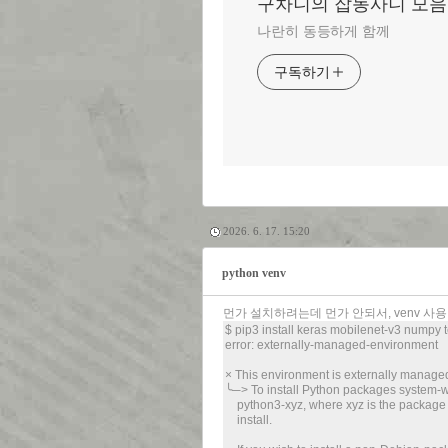
구차니의 잡동사니 모음
나란히 동등하게 함께
구독하기
2026. 6. 17. 15:20
python venv
먼가 설치하려는데 먼가 안되서, venv 사용
$ pip3 install keras mobilenet-v3 numpy 
error: externally-managed-environment
× This environment is externally manage
╰─> To install Python packages system-wid
python3-xyz, where xyz is the package y
install.