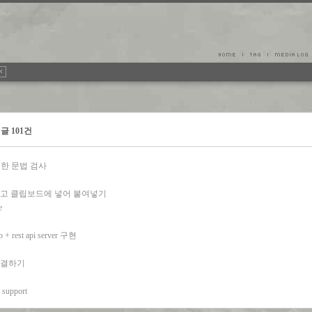
 글 101건
 이용한 문법 검사
읽고 클립보드에 넣어 붙여넣기
e
 + rest api server 구현
 연결하기
e support