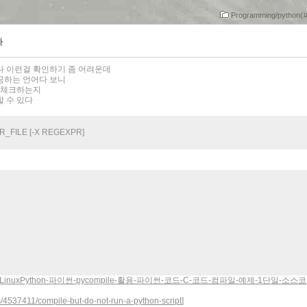
Programming/pytho
사
나 이런걸 확인하기 좀 어려운데
 제공하는 언어다 보니
법을 체크하는지
할 수 있다
R_OR_FILE [-X REGEXPR]
com/entry/LinuxPython-파이썬-pycompile-활용-파이썬-코드-C-코드-컴파일-예제-1단일-소스코
s/4537411/compile-but-do-not-run-a-python-script
]