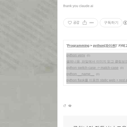
thank you claude.ai
공감
구독하기
'
Programming
>
python(파이썬)
' 카테
python venv
(0)
셀레니움, 파일에서 이미지 읽고 클립보
python switch-case -> match-case
(0)
python __name__
(0)
python flask를 이용한 static web + rest 