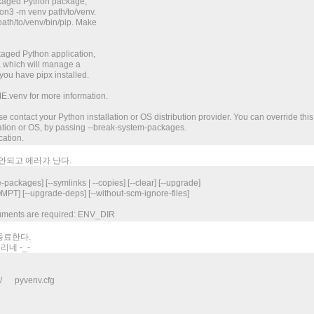
ckaged Python package,
on3 -m venv path/to/venv.
ath/to/venv/bin/pip. Make
kaged Python application,
z, which will manage a
ou have pipx installed.
venv for more information.
ase contact your Python installation or OS distribution provider. You can override this
llation or OS, by passing --break-system-packages.
cation.
안되고 에러가 난다.
-packages] [--symlinks | --copies] [--clear] [--upgrade]
--upgrade-deps] [--without-scm-ignore-files]
rguments are required: ENV_DIR
 종료한다.
네 -_-
4/ pyvenv.cfg