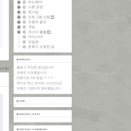
하드웨어
이론 관련
회사일
프로그램 사용
모종의 음모
게임
개소리 왈왈
아이디어!
파일방
분류가 모호한 글
블로그 주인장 장가갑니다
n(파이썬)
도메인 이전중입니다.
대문사진 3차 변경 ㅋㅋㅋ
위키도 하고 있어요~ (수근수근)
도메인 기관이전 준비중입니다