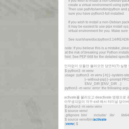
If you wish to install a non-Debian-pa
create a virtual environment using pyth
Then use path/to/venv/bin/python and p
sure you have python3-full installed.
If you wish to install a non-Debian pac
it may be easiest to use pipx install xy
virtual environment for you. Make sure y
See /usr/share/doc/python3.14/README.
note: If you believe this is a mistake, ple
at the risk of breaking your Python insta
hint: See PEP 668 for the detailed specifi
인자없이 모듈만 불러오면 당연히(?) 실행 
$ python3 -m venv
usage: python3 -m venv [-h] [--system-site
[--without-pip] [--prompt PROMPT] [
ENV_DIR [ENV_DIR ...]
python3 -m venv: error: the following a
activate를 불러오고 deactivate 명령으로
아무생각없이 자꾸 exit 해서 터미널 닫아버리
$ python3 -m venv venv
$ source venv/
.gitignore bin/ include/ lib/ lib6
$ source venv/bin/
activate
(
venv
) $