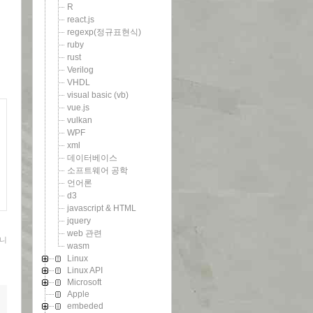
R
react.js
regexp(정규표현식)
ruby
rust
Verilog
VHDL
visual basic (vb)
vue.js
vulkan
WPF
xml
데이터베이스
소프트웨어 공학
언어론
d3
javascript & HTML
jquery
web 관련
니
wasm
Linux
Linux API
Microsoft
Apple
embeded