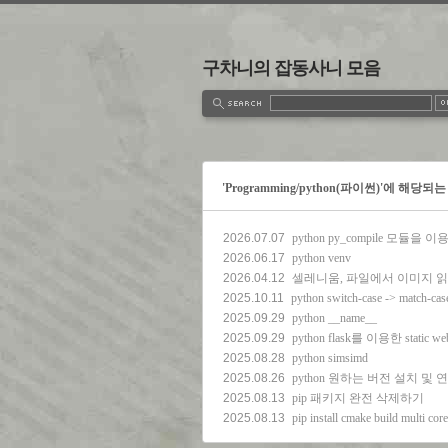
구차니의 잡동사니 모음
estbook
Admin
Write
'Programming/python(파이썬)'에 해당되는
2026.07.07
python py_compile 모듈을
2026.06.17
python venv
2026.04.12
셀레니움, 파일에서 이미지 
2025.10.11
python switch-case -> match-cas
2025.09.29
python __name__
2025.09.29
python flask를 이용한 static web
2025.08.28
python simsimd
2025.08.26
python 원하는 버전 설치 및
2025.08.13
pip 패키지 완전 삭제하기
2025.08.13
pip install cmake build multi cor