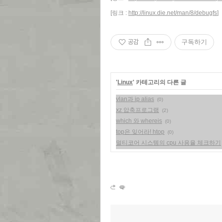
[링크 :
http://linux.die.net/man/8/debugfs
]
공감
구독하기
'
Linux
' 카테고리의 다른 글
vlan과 ip alias
(0)
xz 압축프로그램
(2)
which 와 whereis
(0)
top은 잊어라! htop
(0)
멀티코어 시스템의 cpu 사용율 체크하기