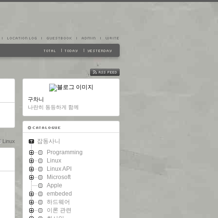
FEED
구차니
나란히 동등하게 함께
잡동사니
Linux
Programming
Linux
Linux API
Microsoft
Apple
embeded
하드웨어
이론 관련