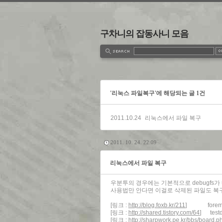
구차니의 잡동사니 모음
estbook
Admin
Write
'리눅스 파일복구'에 해당되는 글 1건
2011.10.24
리눅스에서 파일 복구
2011. 10. 24. 22:09
리눅스에서 파일 복구
우분투의 경우에는 기본적으로 debugfs
사용법만 안다면 이걸로 삭제된 파일도 복
[링크 :
http://blog.foxb.kr/211
] foremos
[링크 :
http://shared.tistory.com/64
] testd
[링크 :
http://sharpwork.pe.kr/bbs/boar