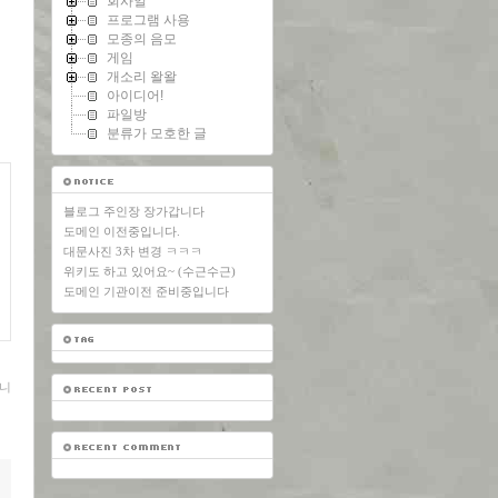
회사일
프로그램 사용
모종의 음모
게임
개소리 왈왈
아이디어!
파일방
분류가 모호한 글
블로그 주인장 장가갑니다
도메인 이전중입니다.
대문사진 3차 변경 ㅋㅋㅋ
위키도 하고 있어요~ (수근수근)
도메인 기관이전 준비중입니다
니