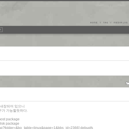
가 내장되어 있으니
구가 가능할듯하다.
t package
isk package
d.php?folder=&bo_table=linux&page=1&bbs_id=2366
] debugfs