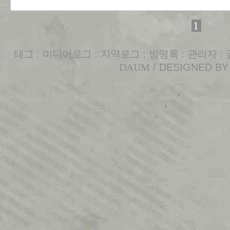
1
태그
:
미디어로그
:
지역로그
:
방명록
:
관리자
:
DAUM
/ DESIGNED B