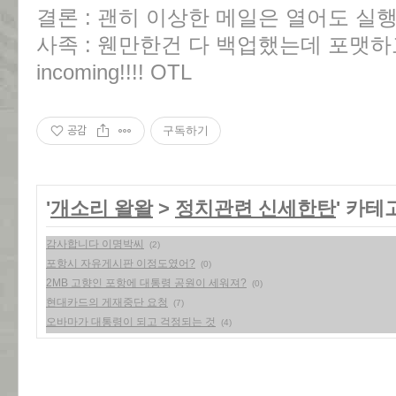
결론 : 괜히 이상한 메일은 열어도 실행도
사족 : 웬만한건 다 백업했는데 포맷하고
incoming!!!! OTL
공감
구독하기
'
개소리 왈왈
>
정치관련 신세한탄
' 카테
감사합니다 이명박씨
(2)
포항시 자유게시판 이정도였어?
(0)
2MB 고향인 포항에 대통령 공원이 세워져?
(0)
현대카드의 게재중단 요청
(7)
오바마가 대통령이 되고 걱정되는 것
(4)