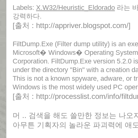
Labels:
X.W32/Heuristic_Eldorado
라는 바
강력하다.
[출처 : http://appriver.blogspot.com/]
FiltDump.Exe (Filter dump utility) is an ex
Microsoft� Windows� Operating System v
Corporation. FiltDump.Exe version 5.2.0 
under the directory "Bin" with a creation 
This is not a known spyware, adware, or tr
Windows is the most widely used PC oper
[출처 : http://processlist.com/info/filtd
머 .. 검색을 해도 쓸만한 정보는 나오지
아무튼 기획자의 놀라운 파괴력에 애도의