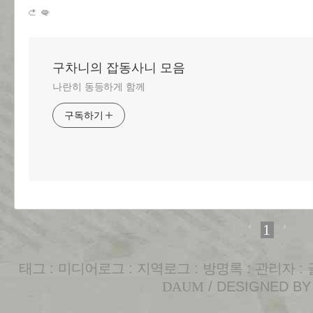
구차니의 잡동사니 모음
나란히 동등하게 함께
구독하기
1
태그
:
미디어로그
:
지역로그
:
방명록
:
관리자
:
DAUM
/ DESIGNED B