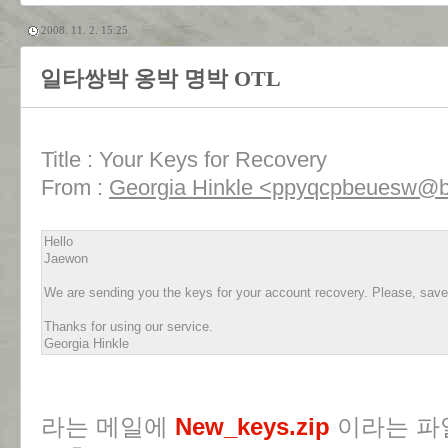
2008. 11. 2. 15:25
일타쌍박 옹박 명박 OTL
Title : Your Keys for Recovery
From :
Georgia Hinkle <ppyqcpbeuesw@bo
Hello
Jaewon
We are sending you the keys for your account recovery. Please, save
Thanks for using our service.
Georgia Hinkle
라는 메일에
New_keys.zip
이라는 파