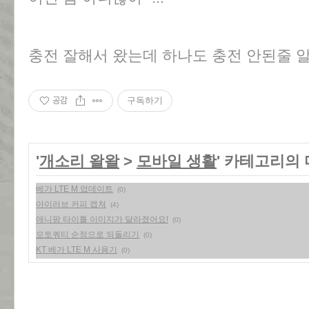
충전 잘해서 왔는데 하나도 충전 안된줄 알았
공감
구독하기
'
개소리 왈왈
>
모바일 생활
' 카테고리의 
베가 LTE M 업데이트
(0)
아이러브 커피 캡쳐
(4)
애니팡 타이틀 이미지가 달라졌어요!
(0)
모토쿼티 순정으로 되돌리기
(0)
KT 베가 LTE M 사용기
(0)