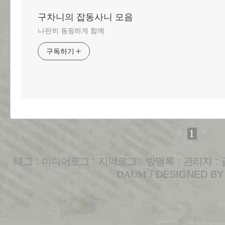
구차니의 잡동사니 모음
나란히 동등하게 함께
구독하기
1
태그
:
미디어로그
:
지역로그
:
방명록
:
관리자
:
DAUM
/ DESIGNED B