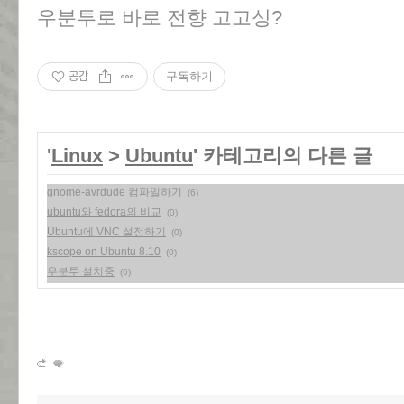
우분투로 바로 전향 고고싱?
공감
구독하기
'
Linux
>
Ubuntu
' 카테고리의 다른 글
gnome-avrdude 컴파일하기
(6)
ubuntu와 fedora의 비교
(0)
Ubuntu에 VNC 설정하기
(0)
kscope on Ubuntu 8.10
(0)
우분투 설치중
(6)