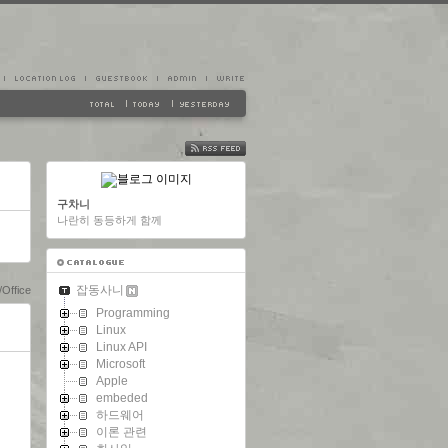
FEED
구차니
나란히 동등하게 함께
잡동사니
/Office
Programming
Linux
Linux API
Microsoft
Apple
embeded
하드웨어
이론 관련