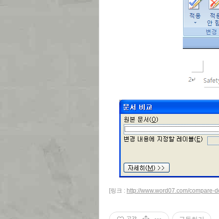
[링크 :
http://www.word07.com/compare-