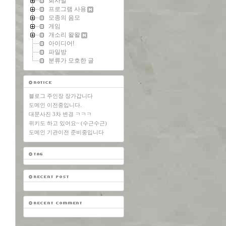
회사일
프로그램 사용
모종의 음모
게임
개소리 왈왈
아이디어!
파일방
분류가 모호한 글
블로그 주인장 장가갑니다
도메인 이전중입니다.
대문사진 3차 변경 ㅋㅋㅋ
위키도 하고 있어요~ (수근수근)
도메인 기관이전 준비중입니다