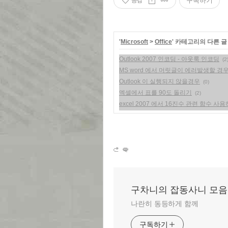
공감
구독하기
'
Microsoft
>
Office
' 카테고리의 다른 글
Outlook 2007 인코딩 - 아웃룩 인코딩
(2
MS word 에서 머릿글이 에러발생할 경
Outlook 이 실행되지 않을경우
(0)
엑셀에서 표를 90도 돌리기
(2)
excel 2007 에서 16진수 관련 함수 사
구차니의 잡동사니 모음
나란히 동등하게 함께
구독하기