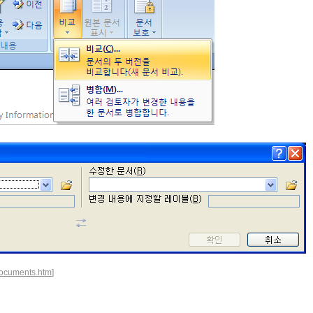
documents.htm
]