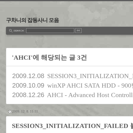
구차니의 잡동사니 모음
'AHCI'에 해당되는 글 3건
2009.12.08
SESSION3_INITIALIZATIO
2009.10.09
winXP AHCI SATA HDD - 9
2008.12.26
AHCI - Advanced Host Controlle
2009. 12. 8. 11:11
SESSION3_INITIALIZATION_FAILED