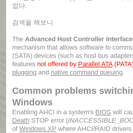
없다.
검색을 해보니
The
Advanced Host Controller Interface
mechanism that allows software to commu
(SATA) devices (such as host bus adapters)
features
not offered by
Parallel ATA
(PATA)
plugging
and
native command queuing
.
Common problems switchin
Windows
Enabling AHCI in a system's
BIOS
will c
Death
STOP error (
INACCESSIBLE_BO
of
Windows XP
where AHCI/RAID drivers f