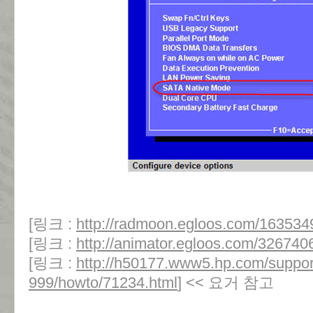
[링크 :
http://radmoon.egloos.com/163534
[링크 :
http://animator.egloos.com/326740
[링크 :
http://h50177.www5.hp.com/suppor
999/howto/71234.html
] << 요거 참고