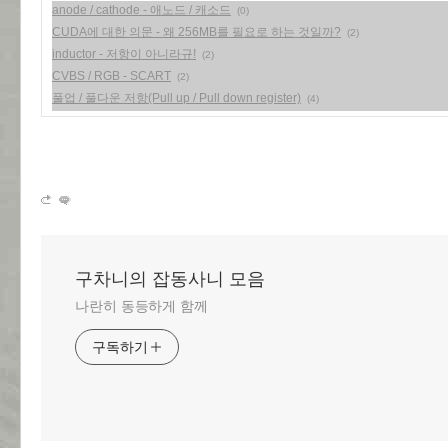
anode / cathode - 애노드 / 캐소드
(0)
CUDA에 대한 의문 - 왜 256MB를 필요로 하는 것일까?
(2)
inductor - 저항이 아니라규!
(2)
CVBS / RGB - SCART
(2)
풀업 / 풀다운 저항(Pull up / Pull down register)
(4)
구차니의 잡동사니 모음
나란히 동등하게 함께
구독하기