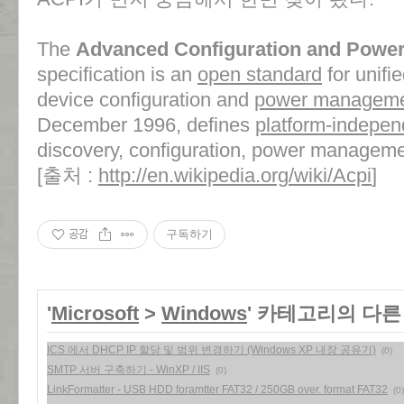
The
Advanced Configuration and Power 
specification is an
open standard
for unifi
device configuration and
power managem
December 1996, defines
platform-indepen
discovery, configuration, power manageme
[출처 :
http://en.wikipedia.org/wiki/Acpi
]
공감
구독하기
'
Microsoft
>
Windows
' 카테고리의 다른
ICS 에서 DHCP IP 할당 및 범위 변경하기 (Windows XP 내장 공유기)
(0)
SMTP 서버 구축하기 - WinXP / IIS
(0)
LinkFormatter - USB HDD foramtter FAT32 / 250GB over. format FAT32
(0)