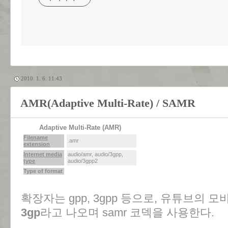
2010. 1. 6. 11:43
AMR(Adaptive Multi-Rate) / SAMR
Adaptive Multi-Rate (AMR)
Filename
.amr
extension
Internet media
audio/amr, audio/3gpp,
type
audio/3gpp2
Type of format
확장자는 gpp, 3gpp 등으로, 유튜브의
3gp
라고 나오며 samr 코덱을 사용한다.