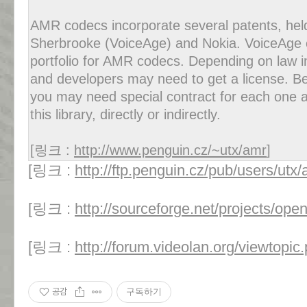
AMR codecs incorporate several patents, held
Sherbrooke (VoiceAge) and Nokia. VoiceAge c
portfolio for AMR codecs. Depending on law i
and developers may need to get a license. Bec
you may need special contract for each one ap
this library, directly or indirectly.
[링크 :
http://www.penguin.cz/~utx/amr
]
[링크 :
http://ftp.penguin.cz/pub/users/utx/
[링크 :
http://sourceforge.net/projects/ope
[링크 :
http://forum.videolan.org/viewtopi
공감
구독하기