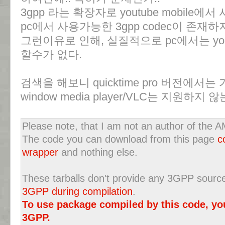
3gpp 라는 확장자로 youtube mobile
pc에서 사용가능한 3gpp codec이 존재하
그런이유로 인해, 실질적으로 pc에서는 yout
할수가 없다.
검색을 해보니 quicktime pro 버전에서
window media player/VLC는 지원하지 않
Please note, that I am not an author of the
The code you can download from this page
c
wrapper
and nothing else.
These tarballs don't provide any 3GPP sourc
3GPP during compilation
.
To use package compiled by this code, yo
3GPP.