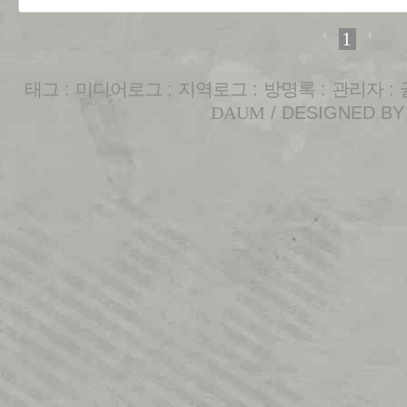
1
태그
:
미디어로그
:
지역로그
:
방명록
:
관리자
:
DAUM
/ DESIGNED B