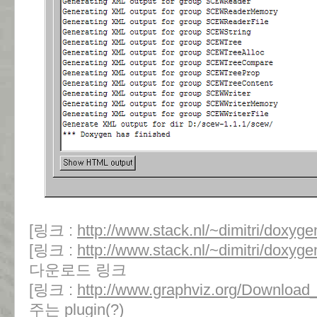
[링크 :
http://www.stack.nl/~dimitri/doxyge
[링크 :
http://www.stack.nl/~dimitri/doxyg
다운로드 링크
[링크 :
http://www.graphviz.org/Downloa
주는 plugin(?)