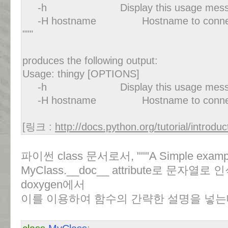
-h Display this usage mess
-H hostname Hostname to connec
"""
produces the following output:
Usage: thingy [OPTIONS]
-h Display this usage mess
-H hostname Hostname to connec
[링크 :
http://docs.python.org/tutorial/introduc
파이썬 class 문서로서, """A Simple exampl
MyClass.__doc__ attribute로 문자열로
doxygen에서
이를 이용하여 함수의 간략한 설명을 넣는데