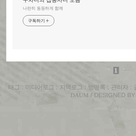
구차니의 잡동사니 모음
나란히 동등하게 함께
구독하기
1
태그
:
미디어로그
:
지역로그
:
방명록
:
관리자
:
DAUM
/ DESIGNED B