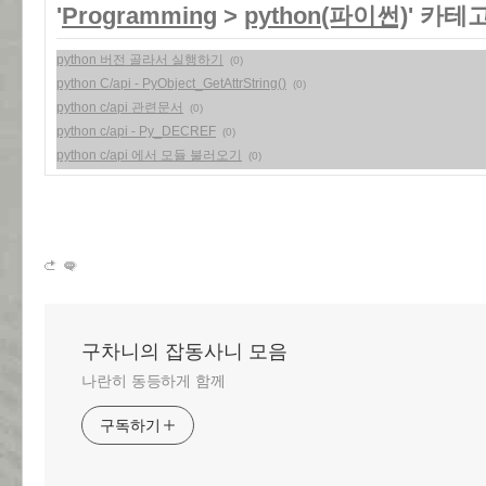
'
Programming
>
python(파이썬)
' 카테
python 버전 골라서 실행하기
(0)
python C/api - PyObject_GetAttrString()
(0)
python c/api 관련문서
(0)
python c/api - Py_DECREF
(0)
python c/api 에서 모듈 불러오기
(0)
구차니의 잡동사니 모음
나란히 동등하게 함께
구독하기