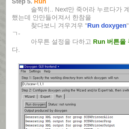
Step 5.
Run
솔찍히.. Next만 죽어라 누르다가 계
했는데 안만들어져서 한참을
찾다보니 겨우겨우 "
Run doxygen
ㄱ-
아무튼 설정을 다하고
Run 버튼을
다.