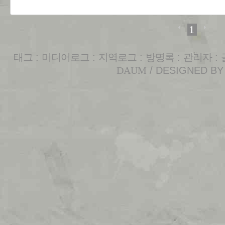
1
태그
:
미디어로그
:
지역로그
:
방명록
:
관리자
:
DAUM
/ DESIGNED B