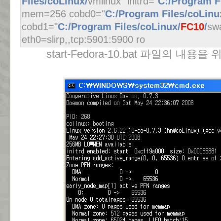
Files/coLinux/
vmlinux" initrd="
C:/Program F
mem=256 cobd0="
C:/Program Files/coLinu
cobd1="
C:/Program Files/coLinux/
FC10
/
sw
eth0=slirp,,tcp:5901:5900 ro
start-Fedora-10.bat 파일의 내