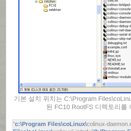
기본 설치 위치는 C:\Program Files\co
된 FC10 RootFS 디렉토리
"
c:\Program Files\coLinux\
colinux-daemon.e