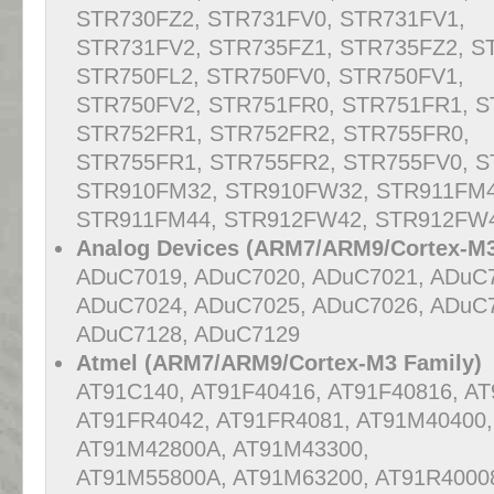
STR730FZ2, STR731FV0, STR731FV1,
STR731FV2, STR735FZ1, STR735FZ2, S
STR750FL2, STR750FV0, STR750FV1,
STR750FV2, STR751FR0, STR751FR1, S
STR752FR1, STR752FR2, STR755FR0,
STR755FR1, STR755FR2, STR755FV0, S
STR910FM32, STR910FW32, STR911FM4
STR911FM44, STR912FW42, STR912FW4
Analog Devices (ARM7/ARM9/Cortex-M3
ADuC7019, ADuC7020, ADuC7021, ADuC
ADuC7024, ADuC7025, ADuC7026, ADuC7
ADuC7128, ADuC7129
Atmel (ARM7/ARM9/Cortex-M3 Family)
AT91C140, AT91F40416, AT91F40816, A
AT91FR4042, AT91FR4081, AT91M40400,
AT91M42800A, AT91M43300,
AT91M55800A, AT91M63200, AT91R40008