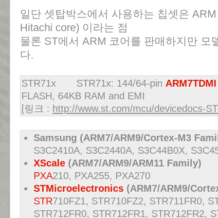
일단 셋탑박스에서 사용하는 칩셋은 ARM 코어
Hitachi core) 이라는 점
물론 ST에서 ARM 코어를 판매하지만 
다.
STR71x STR71x: 144/64-pin
ARM7TDM
FLASH, 64KB RAM and EMI
[링크 :
http://www.st.com/mcu/devicedocs-S
Samsung (ARM7/ARM9/Cortex-M3 Famil
S3C2410A, S3C2440A, S3C44B0X, S3C4
XScale
(ARM7/ARM9/ARM11 Family)
PXA
210, PXA255, PXA270
STMicroelectronics
(ARM7/ARM9/Cortex
STR
710FZ1, STR710FZ2, STR711FR0, S
STR712FR0, STR712FR1, STR712FR2, S