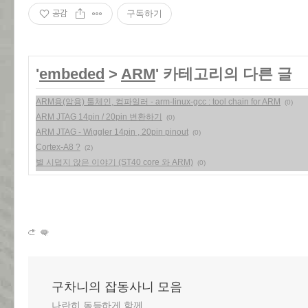
공감
구독하기
'
embeded
>
ARM
' 카테고리의 다른 글
ARM용(암용) 툴체인, 컴파일러 - arm-linux-gcc : tool chain for ARM
(0)
ARM JTAG 14pin / 20pin 변환하기
(0)
ARM JTAG - Wiggler 14pin , 20pin pinout
(0)
Cortex-A8 ?
(2)
별 시덥지 않은 이야기 (ST40 core 와 ARM)
(0)
구차니의 잡동사니 모음
나란히 동등하게 함께