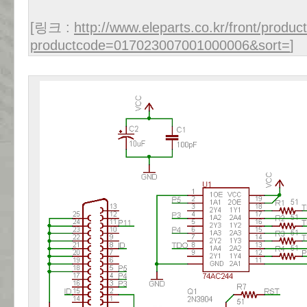
[링크 :
http://www.eleparts.co.kr/front/produc
productcode=017023007001000006&sort=
]