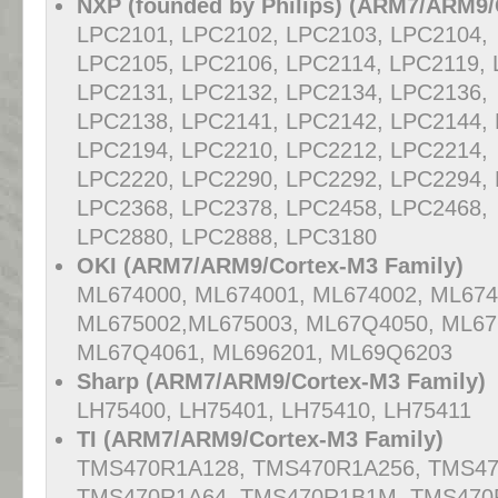
NXP (founded by Philips) (ARM7/ARM9/
LPC2101, LPC2102, LPC2103, LPC2104,
LPC2105, LPC2106, LPC2114, LPC2119, 
LPC2131, LPC2132, LPC2134, LPC2136,
LPC2138, LPC2141, LPC2142, LPC2144,
LPC2194, LPC2210, LPC2212, LPC2214,
LPC2220, LPC2290, LPC2292, LPC2294,
LPC2368, LPC2378, LPC2458, LPC2468,
LPC2880, LPC2888, LPC3180
OKI (ARM7/ARM9/Cortex-M3 Family)
ML674000, ML674001, ML674002, ML674
ML675002,ML675003, ML67Q4050, ML67
ML67Q4061, ML696201, ML69Q6203
Sharp (ARM7/ARM9/Cortex-M3 Family)
LH75400, LH75401, LH75410, LH75411
TI (ARM7/ARM9/Cortex-M3 Family)
TMS470R1A128, TMS470R1A256, TMS47
TMS470R1A64, TMS470R1B1M, TMS470