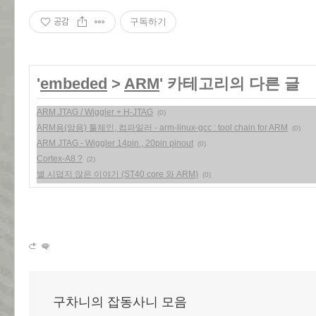
공감
구독하기
'
embeded
>
ARM
' 카테고리의 다른 글
ARM JTAG / Wiggler + H-JTAG
(0)
ARM용(암용) 툴체인, 컴파일러 - arm-linux-gcc : tool chain for ARM
(0)
ARM JTAG - Wiggler 14pin , 20pin pinout
(0)
Cortex-A8 ?
(2)
별 시덥지 않은 이야기 (ST40 core 와 ARM)
(0)
구차니의 잡동사니 모음