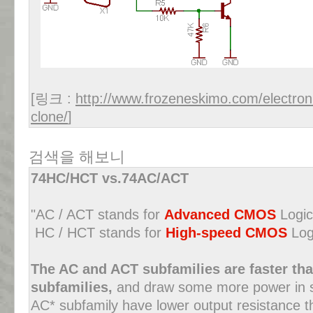
[링크 :
http://www.frozeneskimo.com/electronic
clone/
]
검색을 해보니
74HC/HCT vs.74AC/ACT
"AC / ACT stands for
Advanced CMOS
Logic
HC / HCT stands for
High-speed CMOS
Log
The AC and ACT subfamilies are faster th
subfamilies,
and draw some more power in som
AC* subfamily have lower output resistance 