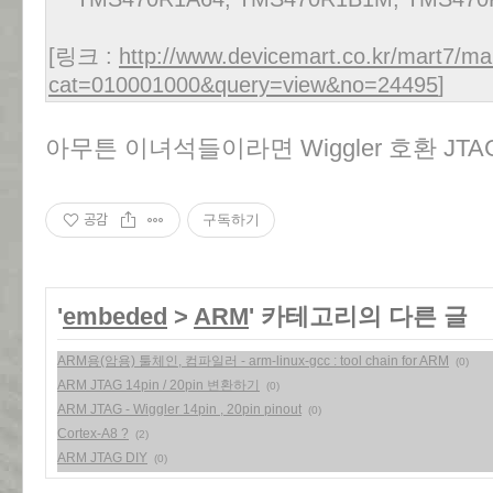
[링크 :
http://www.devicemart.co.kr/mart7/ma
cat=010001000&query=view&no=24495
]
아무튼 이녀석들이라면 Wiggler 호환 JT
공감
구독하기
'
embeded
>
ARM
' 카테고리의 다른 글
ARM용(암용) 툴체인, 컴파일러 - arm-linux-gcc : tool chain for ARM
(0)
ARM JTAG 14pin / 20pin 변환하기
(0)
ARM JTAG - Wiggler 14pin , 20pin pinout
(0)
Cortex-A8 ?
(2)
ARM JTAG DIY
(0)