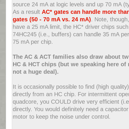
source 24 mA at logic levels and up 70 mA (ty
As a result
AC* gates can handle more than
gates (50 - 70 mA vs. 24 mA)
. Note, though
have a 25 mA limit, the HC* driver chips su
74HC245 (i.e., buffers) can handle 35 mA pe
75 mA per chip.
The AC & ACT families also draw about tw
HC & HCT chips (but we speaking here of 
not a huge deal).
It is occasionally possible to find (high qualit
directly from an HC chip. For intermittent ope
quadcore, you COULD drive very efficient (i.e
directly. You would definitely need a capacito
motor to keep the noise under control.