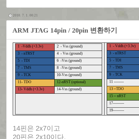
2010. 7. 1. 00:21
ARM JTAG 14pin / 20pin 변환하기
1 - Vddh (+3.3v)
1 -Vddh (+3.3v)
2 - Vss (ground)
3 - nTRST
3 - nTRST
4 - Vss (ground)
5 - TDI
5 - TDI
6 -Vss (ground)
7 - TMS
7 - TMS
8 -Vss (ground)
9 - TCK
9 - TCK
10-Vss (ground)
11 --------
11- TDO
12-nRST (optional)
13
–
TDO
13- Vddh (+3.3v)
14-Vss (ground)
15
–
nRST
17---------
19---------
14핀은 2x7이고
20핀은 2x10이다.