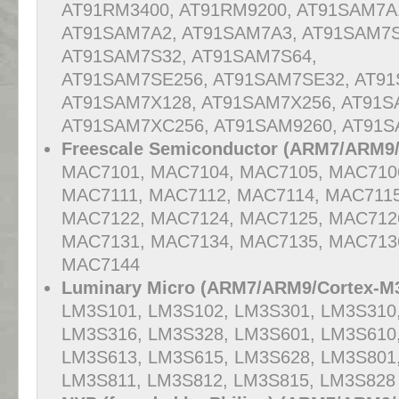
AT91RM3400, AT91RM9200, AT91SAM7A
AT91SAM7A2, AT91SAM7A3, AT91SAM7S
AT91SAM7S32, AT91SAM7S64,
AT91SAM7SE256, AT91SAM7SE32, AT9
AT91SAM7X128, AT91SAM7X256, AT91S
AT91SAM7XC256, AT91SAM9260, AT91
Freescale Semiconductor (ARM7/ARM9/
MAC7101, MAC7104, MAC7105, MAC710
MAC7111, MAC7112, MAC7114, MAC7115
MAC7122, MAC7124, MAC7125, MAC712
MAC7131, MAC7134, MAC7135, MAC713
MAC7144
Luminary Micro (ARM7/ARM9/Cortex-M3
LM3S101, LM3S102, LM3S301, LM3S310
LM3S316, LM3S328, LM3S601, LM3S610
LM3S613, LM3S615, LM3S628, LM3S801
LM3S811, LM3S812, LM3S815, LM3S828