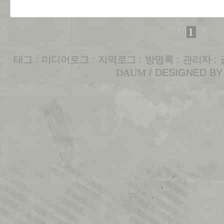
1
태그
:
미디어로그
:
지역로그
:
방명록
:
관리자
:
DAUM
/ DESIGNED B