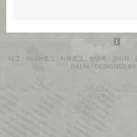
1
태그
:
미디어로그
:
지역로그
:
방명록
:
관리자
:
DAUM
/ DESIGNED B