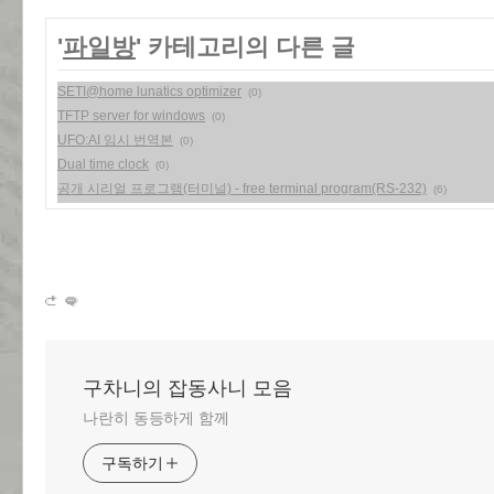
'
파일방
' 카테고리의 다른 글
SETI@home lunatics optimizer
(0)
TFTP server for windows
(0)
UFO:AI 임시 번역본
(0)
Dual time clock
(0)
공개 시리얼 프로그램(터미널) - free terminal program(RS-232)
(6)
구차니의 잡동사니 모음
나란히 동등하게 함께
구독하기