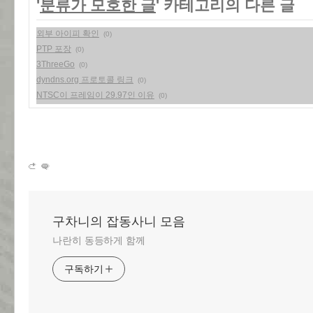
'
분류가 모호한 글
' 카테고리의 다른 글
외부 아이피 확인
(0)
PTP 포장
(0)
3ThreeGo
(0)
dyndns.org 프로토콜 링크
(0)
NTSC이 프레임이 29.97인 이유
(0)
구차니의 잡동사니 모음
나란히 동등하게 함께
구독하기