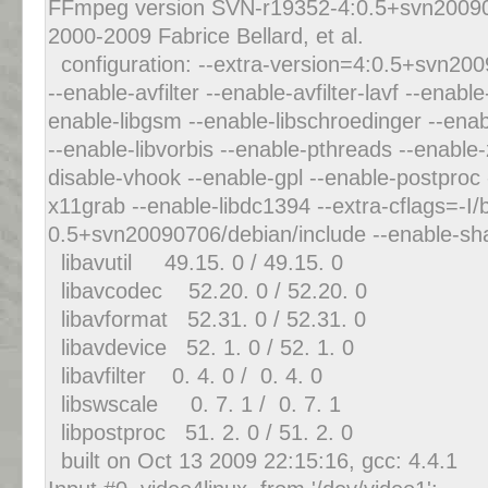
FFmpeg version SVN-r19352-4:0.5+svn200907
2000-2009 Fabrice Bellard, et al.
configuration: --extra-version=4:0.5+svn200
--enable-avfilter --enable-avfilter-lavf --enabl
enable-libgsm --enable-libschroedinger --enab
--enable-libvorbis --enable-pthreads --enable-z
disable-vhook --enable-gpl --enable-postproc
x11grab --enable-libdc1394 --extra-cflags=-I/b
0.5+svn20090706/debian/include --enable-shar
libavutil 49.15. 0 / 49.15. 0
libavcodec 52.20. 0 / 52.20. 0
libavformat 52.31. 0 / 52.31. 0
libavdevice 52. 1. 0 / 52. 1. 0
libavfilter 0. 4. 0 / 0. 4. 0
libswscale 0. 7. 1 / 0. 7. 1
libpostproc 51. 2. 0 / 51. 2. 0
built on Oct 13 2009 22:15:16, gcc: 4.4.1