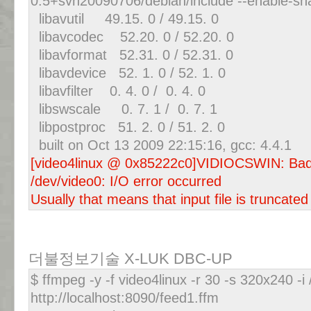
0.5+svn20090706/debian/include --enable-shar
libavutil 49.15. 0 / 49.15. 0
libavcodec 52.20. 0 / 52.20. 0
libavformat 52.31. 0 / 52.31. 0
libavdevice 52. 1. 0 / 52. 1. 0
libavfilter 0. 4. 0 / 0. 4. 0
libswscale 0. 7. 1 / 0. 7. 1
libpostproc 51. 2. 0 / 51. 2. 0
built on Oct 13 2009 22:15:16, gcc: 4.4.1
[video4linux @ 0x85222c0]VIDIOCSWIN: Bad
/dev/video0: I/O error occurred
Usually that means that input file is truncate
더불정보기술 X-LUK DBC-UP
$ ffmpeg -y -f video4linux -r 30 -s 320x240 -i
http://localhost:8090/feed1.ffm