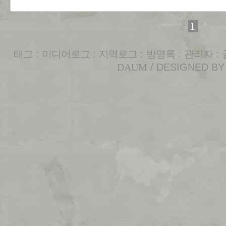
1
태그
:
미디어로그
:
지역로그
:
방명록
:
관리자
:
DAUM
/ DESIGNED B