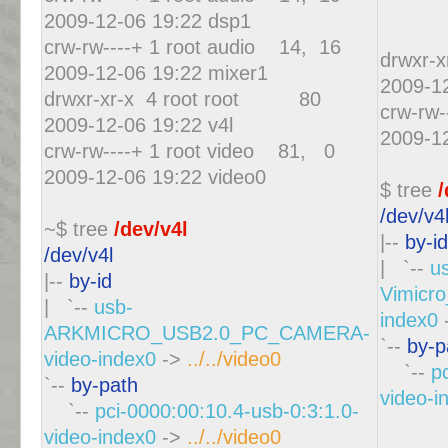
2009-12-06 19:22 dsp1
crw-rw----+ 1 root audio 14, 16
drwxr-
2009-12-06 19:22 mixer1
2009-12
drwxr-xr-x 4 root root 80
crw-rw-
2009-12-06 19:22 v4l
2009-12
crw-rw----+ 1 root video 81, 0
2009-12-06 19:22 video0
$ tree
/
/dev/v4
~$ tree
/dev/v4l
|--
by-id
/dev/v4l
| `--
u
|--
by-id
Vimicr
| `--
usb-
index0
ARKMICRO_USB2.0_PC_CAMERA-
`--
by-p
video-index0
->
../../video0
`--
p
`--
by-path
video-i
`--
pci-0000:00:10.4-usb-0:3:1.0-
video-index0
->
../../video0