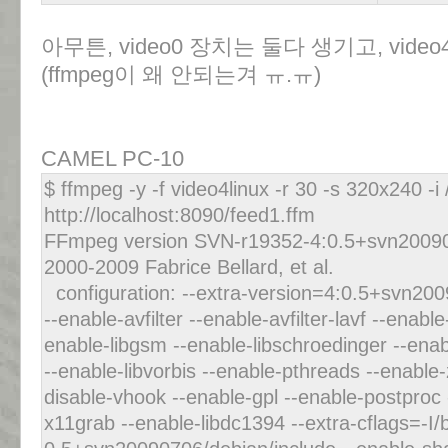
아무튼, video0 장치는 둘다 생기고, video
(ffmpeg이 왜 안되는겨 ㅠ.ㅠ)
CAMEL PC-10
$ ffmpeg -y -f video4linux -r 30 -s 320x240 -i
http://localhost:8090/feed1.ffm
FFmpeg version SVN-r19352-4:0.5+svn200907
2000-2009 Fabrice Bellard, et al.
configuration: --extra-version=4:0.5+svn200
--enable-avfilter --enable-avfilter-lavf --enabl
enable-libgsm --enable-libschroedinger --enab
--enable-libvorbis --enable-pthreads --enable-z
disable-vhook --enable-gpl --enable-postproc
x11grab --enable-libdc1394 --extra-cflags=-I/b