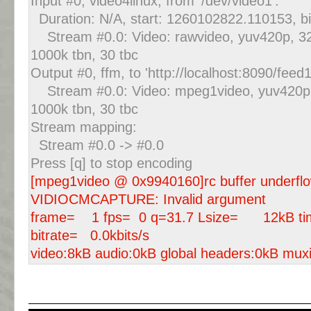
Input #0, video4linux, from '/dev/video1':
Duration: N/A, start: 1260102822.110153, bi
Stream #0.0: Video: rawvideo, yuv420p, 320
1000k tbn, 30 tbc
Output #0, ffm, to 'http://localhost:8090/feed1
Stream #0.0: Video: mpeg1video, yuv420p, 
1000k tbn, 30 tbc
Stream mapping:
Stream #0.0 -> #0.0
Press [q] to stop encoding
[mpeg1video @ 0x9940160]rc buffer underfl
VIDIOCMCAPTURE: Invalid argument
frame= 1 fps= 0 q=31.7 Lsize= 12kB ti
bitrate= 0.0kbits/s
video:8kB audio:0kB global headers:0kB mu